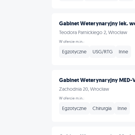
Gabinet Weterynaryjny lek. we
Teodora Parnickiego 2, Wrocław
W ofercie m.in.:
Egzotyczne
USG/RTG
Inne
Gabinet Weterynaryjny MED-
Zachodnia 20, Wrocław
W ofercie m.in.:
Egzotyczne
Chirurgia
Inne