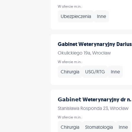
W ofercie m.in.:
Ubezpieczenia
Inne
Gabinet Weterynaryjny Darius
Okulickiego 19a, Wrocław
W ofercie m.in.:
Chirurgia
USG/RTG
Inne
𝗚𝗮𝗯𝗶𝗻𝗲𝘁 Weterynaryjny dr n. 
Stanisława Rosponda 23, Wrocław
W ofercie m.in.:
Chirurgia
Stomatologia
Inne