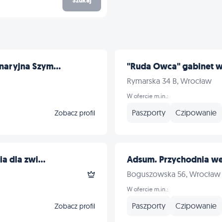
Szukaj
naryjna Szym...
"Ruda Owca" gabinet we
Rymarska 34 B, Wrocław
W ofercie m.in.:
Paszporty
Czipowanie
Zobacz profil
a dla zwi...
Adsum. Przychodnia wet
Boguszowska 56, Wrocław
W ofercie m.in.:
Paszporty
Czipowanie
Zobacz profil