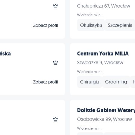
Chałupnicza 67, Wrocław
W ofercie m.in.:
Okulistyka
Szczepienia
Zobacz profil
ńska
Centrum Yorka MILIA
Szwedzka 9, Wrocław
W ofercie m.in.:
Chirurgia
Grooming
Zobacz profil
Dolittle Gabinet Wetery
Osobowicka 99, Wrocław
W ofercie m.in.: