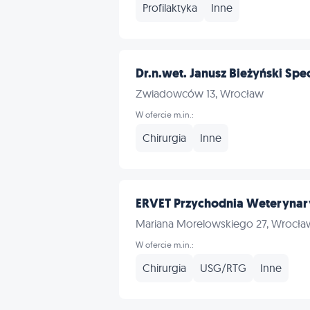
Profilaktyka
Inne
Dr.n.wet. Janusz Bieżyński Specj
Zwiadowców 13, Wrocław
W ofercie m.in.:
Chirurgia
Inne
ERVET Przychodnia Weterynar
Mariana Morelowskiego 27, Wrocła
W ofercie m.in.:
Chirurgia
USG/RTG
Inne