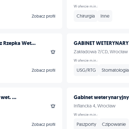
W ofercie m.in.:
Chirurgia
Inne
Zobacz profil
z Rzepka Wet...
GABINET WETERYNARYJ
Zakładowa 7/CD, Wrocław
W ofercie m.in.:
USG/RTG
Stomatologia
Zobacz profil
wet. ...
Gabinet weterynaryjny
Inflancka 4, Wrocław
W ofercie m.in.:
Paszporty
Czipowanie
Zobacz profil