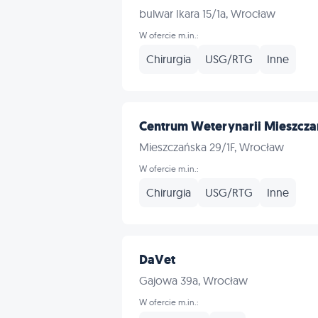
bulwar Ikara 15/1a, Wrocław
W ofercie m.in.:
Chirurgia
USG/RTG
Inne
Centrum Weterynarii Mieszcza
Mieszczańska 29/1F, Wrocław
W ofercie m.in.:
Chirurgia
USG/RTG
Inne
DaVet
Gajowa 39a, Wrocław
W ofercie m.in.: