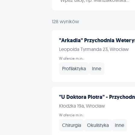
128 wyników
"Arkadia" Przychodnia Wetery
Leopolda Tyrmanda 23, Wrocław
W ofercie m.in.:
Profilaktyka
Inne
"U Doktora Piotra" - Przychodni
Kłodzka 19a, Wrocław
W ofercie m.in.:
Chirurgia
Okulistyka
Inne