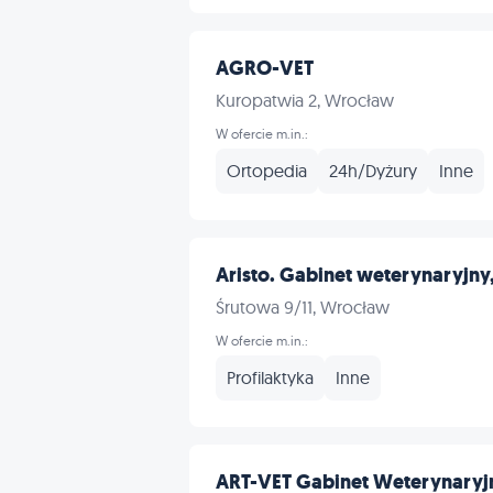
AGRO-VET
Kuropatwia 2, Wrocław
W ofercie m.in.:
Ortopedia
24h/Dyżury
Inne
Aristo. Gabinet weterynaryjny,
Śrutowa 9/11, Wrocław
W ofercie m.in.:
Profilaktyka
Inne
ART-VET Gabinet Weterynaryj