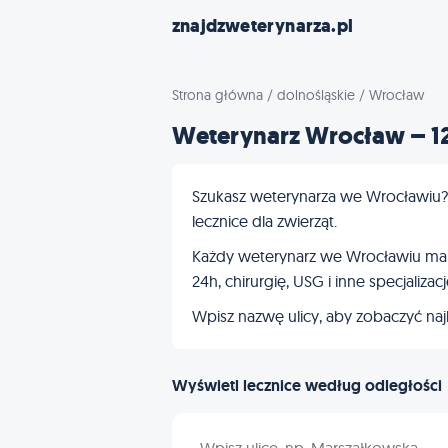
znajdzweterynarza.pl
Strona główna
/
dolnośląskie
/
Wrocław
Weterynarz Wrocław – 1
Szukasz weterynarza we Wrocławiu? 
lecznice dla zwierząt.
Każdy weterynarz we Wrocławiu ma pe
24h, chirurgię, USG i inne specjalizacj
Wpisz nazwę ulicy, aby zobaczyć najbl
Wyświetl lecznice według odległości
Wpisz nazwę ulicy we Wrocławiu