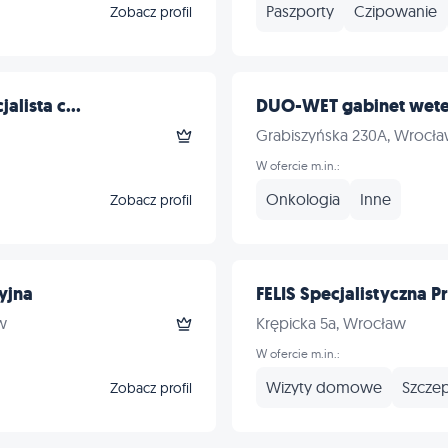
Paszporty
Czipowanie
Zobacz profil
alista c...
DUO-WET gabinet wete
Grabiszyńska 230A, Wrocł
W ofercie m.in.:
Onkologia
Inne
Zobacz profil
yjna
FELIS Specjalistyczna P
w
Krępicka 5a, Wrocław
W ofercie m.in.:
Wizyty domowe
Szczep
Zobacz profil