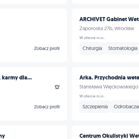
ARCHIVET Gabinet Wet
Zaporoska 27b, Wrocław
W ofercie m.in.:
Chirurgia
Stomatologia
Zobacz profil
 karmy dla...
Arka. Przychodnia wet
Stanisława Więckowskiego
W ofercie m.in.:
Szczepienia
Odrobacza
Zobacz profil
ny
Centrum Okulistyki We