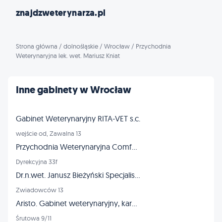
znajdzweterynarza.pl
Strona główna
/
dolnośląskie
/
Wrocław
/
Przychodnia
Weterynaryjna lek. wet. Mariusz Kniat
Inne gabinety w Wrocław
Gabinet Weterynaryjny RITA-VET s.c.
wejście od, Zawalna 13
Przychodnia Weterynaryjna ComfortVET
Dyrekcyjna 33f
Dr.n.wet. Janusz Bieżyński Specjalista chirurg - złamania dysplazja
Zwiadowców 13
Aristo. Gabinet weterynaryjny, karmy dla zwierząt, strzyżenie
Śrutowa 9/11