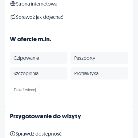
Strona internetowa
Sprawdź jak dojechać
W ofercie m.in.
Czipowanie
Paszporty
Szczepienia
Profilaktyka
Inne
Pokaż więcej
Przygotowanie do wizyty
Sprawdź dostępność