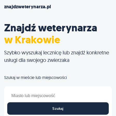
znajdzweterynarza.pl
w Warszawie
Znajdź weterynarza
w Trójmieście
w Krakowie
w Poznaniu
Szybko wyszukaj lecznicę lub znajdź konkretne
w Olsztynie
usługi dla swojego zwierzaka
w Katowicach
Szukaj w mieście lub miejscowości
w Częstochowie
w swojej okolicy
Szukaj