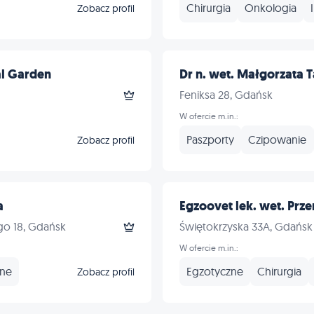
Chirurgia
Onkologia
Zobacz profil
l Garden
Dr n. wet. Małgorzata 
Feniksa 28, Gdańsk
W ofercie m.in.:
Paszporty
Czipowanie
Zobacz profil
a
Egzoovet lek. wet. Prz
go 18, Gdańsk
Świętokrzyska 33A, Gdańsk
W ofercie m.in.:
nne
Egzotyczne
Chirurgia
Zobacz profil