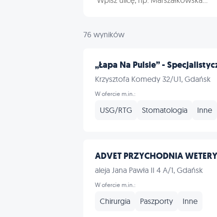
76 wyników
„Łapa Na Pulsie” - Specjalistycz
Krzysztofa Komedy 32/U1, Gdańsk
W ofercie m.in.:
USG/RTG
Stomatologia
Inne
ADVET PRZYCHODNIA WETER
aleja Jana Pawła II 4 A/1, Gdańsk
W ofercie m.in.:
Chirurgia
Paszporty
Inne