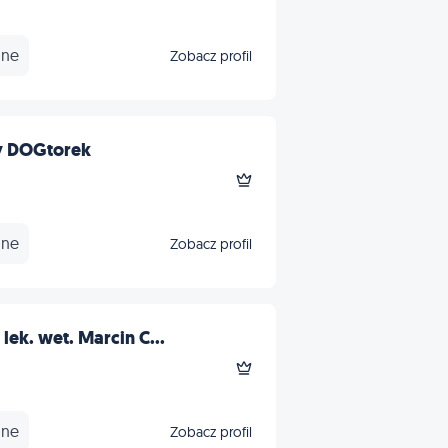
nne
Zobacz profil
y DOGtorek
nne
Zobacz profil
ek. wet. Marcin C...
nne
Zobacz profil