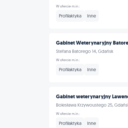
W ofercie m.in.:
Profilaktyka
Inne
Gabinet Weterynaryjny Batoreg
Stefana Batorego 14, Gdańsk
W ofercie m.in.:
Profilaktyka
Inne
Gabinet weterynaryjny Lawe
Bolesława Krzywoustego 25, Gdańs
W ofercie m.in.:
Profilaktyka
Inne