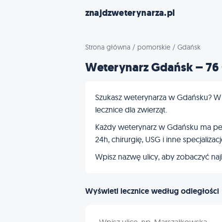
znajdzweterynarza.pl
Strona główna
/
pomorskie
/
Gdańsk
Weterynarz Gdańsk – 76
Szukasz weterynarza w Gdańsku? W n
lecznice dla zwierząt.
Każdy weterynarz w Gdańsku ma pełny
24h, chirurgię, USG i inne specjalizacj
Wpisz nazwę ulicy, aby zobaczyć najbl
Wyświetl lecznice według odległości
Wpisz nazwę ulicy w Gdańsku