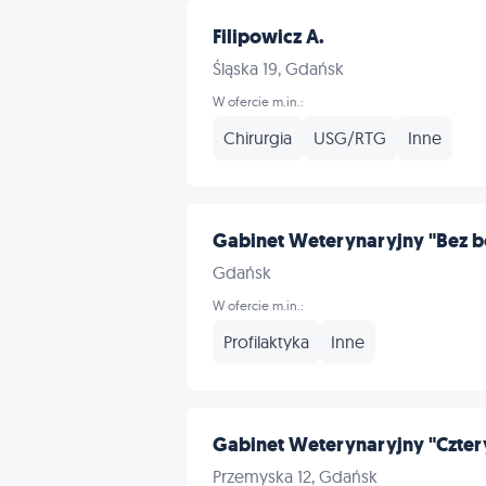
Filipowicz A.
Śląska 19, Gdańsk
W ofercie m.in.:
Chirurgia
USG/RTG
Inne
Gabinet Weterynaryjny "Bez b
Gdańsk
W ofercie m.in.:
Profilaktyka
Inne
Gabinet Weterynaryjny "Czter
Przemyska 12, Gdańsk