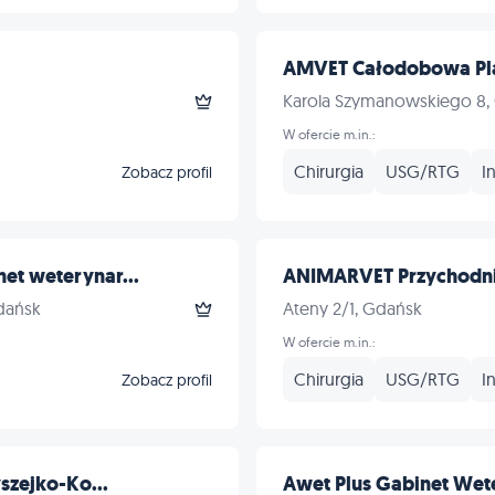
AMVET Całodobowa Pla
Karola Szymanowskiego 8,
W ofercie m.in.:
Chirurgia
USG/RTG
I
Zobacz profil
et weterynar...
ANIMARVET Przychodni
dańsk
Ateny 2/1, Gdańsk
W ofercie m.in.:
Chirurgia
USG/RTG
I
Zobacz profil
yszejko-Ko...
Awet Plus Gabinet Wete