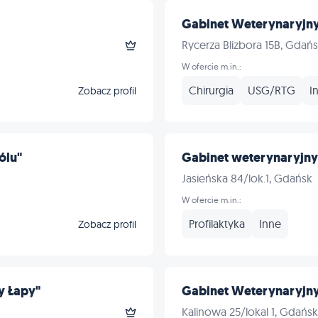
Gabinet Weterynaryjn
Rycerza Blizbora 15B, Gdań
W ofercie m.in.:
Chirurgia
USG/RTG
I
Zobacz profil
ólu"
Gabinet weterynaryjny 
Jasieńska 84/lok.1, Gdańsk
W ofercie m.in.:
Profilaktyka
Inne
Zobacz profil
y Łapy"
Gabinet Weterynaryjny
Kalinowa 25/lokal 1, Gdańsk