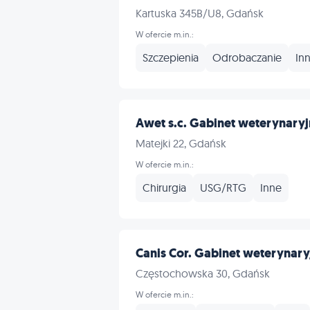
Kartuska 345B/U8, Gdańsk
W ofercie m.in.:
Szczepienia
Odrobaczanie
In
Awet s.c. Gabinet weterynaryj
Matejki 22, Gdańsk
W ofercie m.in.:
Chirurgia
USG/RTG
Inne
Canis Cor. Gabinet weterynaryj
Częstochowska 30, Gdańsk
W ofercie m.in.: