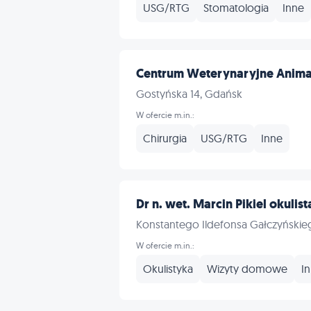
USG/RTG
Stomatologia
Inne
Centrum Weterynaryjne Anima
Gostyńska 14, Gdańsk
W ofercie m.in.:
Chirurgia
USG/RTG
Inne
Dr n. wet. Marcin Pikiel okulist
Konstantego Ildefonsa Gałczyńskie
W ofercie m.in.:
Okulistyka
Wizyty domowe
I