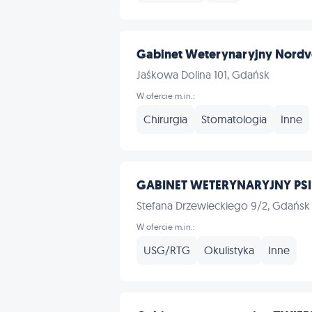
Gabinet Weterynaryjny Nordve
Jaśkowa Dolina 101, Gdańsk
W ofercie m.in.:
Chirurgia
Stomatologia
Inne
GABINET WETERYNARYJNY PSI 
Stefana Drzewieckiego 9/2, Gdańsk
W ofercie m.in.:
USG/RTG
Okulistyka
Inne