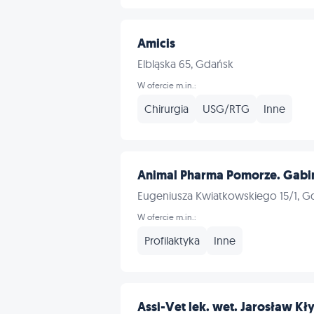
Amicis
Elbląska 65, Gdańsk
W ofercie m.in.:
Chirurgia
USG/RTG
Inne
Animal Pharma Pomorze. Gabin
Eugeniusza Kwiatkowskiego 15/1, G
W ofercie m.in.:
Profilaktyka
Inne
Assi-Vet lek. wet. Jarosław Kł