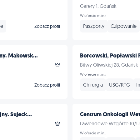
Cerery 1, Gdańsk
W ofercie m.in.:
ne
Paszporty
Czipowanie
Zobacz profil
ny. Makowsk...
Borcowski, Popławski 
Bitwy Oliwskiej 28, Gdańsk
W ofercie m.in.:
Chirurgia
USG/RTG
I
Zobacz profil
ny. Sujeck...
Centrum Onkologii Wet
Lawendowe Wzgórze 10/U
W ofercie m.in.: