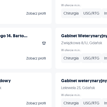
W ofercie m.in.:
Chirurgia
USG/RTG
I
Zobacz profil
o 14. Barto...
Gabinet Weterynaryjn
Związkowa 8/U, Gdańsk
W ofercie m.in.:
Chirurgia
USG/RTG
I
Zobacz profil
ndowy
Gabinet weterynaryjny l
k
Lelewela 23, Gdańsk
W ofercie m.in.:
Chirurgia
USG/RTG
I
Zobacz profil