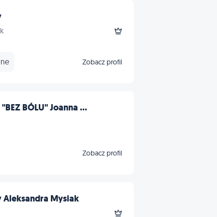
y
sk
nne
Zobacz profil
"BEZ BÓLU" Joanna ...
Zobacz profil
 Aleksandra Mysiak