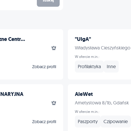
Szukaj
ne Centr...
"UlgA"
Władysława Cieszyńskiego 
W ofercie m.in.:
Profilaktyka
Inne
Zobacz profil
YNARYJNA
AleWet
Ametystowa 8/1b, Gdańsk
W ofercie m.in.:
Paszporty
Czipowanie
Zobacz profil