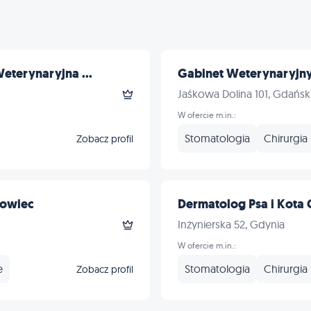
terynaryjna ...
Gabinet Weterynaryjny
Jaśkowa Dolina 101, Gdańsk
W ofercie m.in.:
Stomatologia
Chirurgia
Zobacz profil
rowiec
Dermatolog Psa i Kota 
Inżynierska 52, Gdynia
W ofercie m.in.:
e
Stomatologia
Chirurgia
Zobacz profil