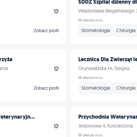
SDDZ Szpital dzienny dl
Władysława Biegańskiego 
W ofercie m.in.:
Stomatologia
Chirurgia
Zobacz profil
rzyża
Lecznica Dla Zwierząt le
ańsk
Grunwaldzka 1A, Stegna
W ofercie m.in.:
Stomatologia
Chirurgia
Zobacz profil
eterynaryjn...
Przychodnia Weterynar
Jesionowa 4, Kościerzyna
W ofercie m.in.: