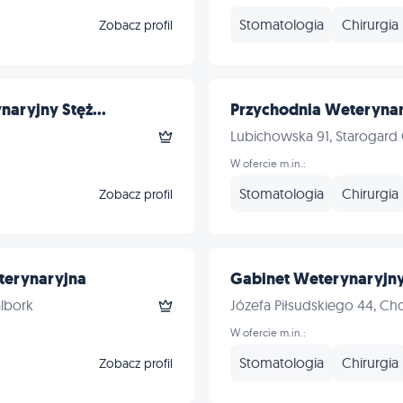
Stomatologia
Chirurgia
Zobacz profil
aryjny Stęż...
Przychodnia Weterynar
Lubichowska 91, Starogard
W ofercie m.in.:
Stomatologia
Chirurgia
Zobacz profil
terynaryjna
Gabinet Weterynaryjny 
lbork
Józefa Piłsudskiego 44, Ch
W ofercie m.in.:
Stomatologia
Chirurgia
Zobacz profil