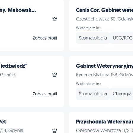
ny. Makowsk...
Canis Cor. Gabinet wete
Częstochowska 30, Gdańs
W ofercie m.in.:
Stomatologia
USG/RTG
Zobacz profil
Niedźwiedź"
Gabinet Weterynaryjn
, Gdańsk
Rycerza Blizbora 15B, Gdań
W ofercie m.in.:
Stomatologia
Chirurgia
Zobacz profil
Wet
Przychodnia Weteryna
/14, Gdynia
Obrońców Wybrzeża 11/2,