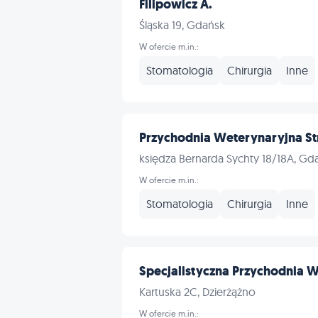
Filipowicz A.
Śląska 19, Gdańsk
W ofercie m.in.:
Stomatologia
Chirurgia
Inne
Przychodnia Weterynaryjna St
księdza Bernarda Sychty 18/18A, Gd
W ofercie m.in.:
Stomatologia
Chirurgia
Inne
Specjalistyczna Przychodnia W
Kartuska 2C, Dzierżążno
W ofercie m.in.: