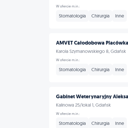
W ofercie m.in.:
Stomatologia
Chirurgia
Inne
AMVET Całodobowa Placówka 
Karola Szymanowskiego 8, Gdańsk
W ofercie m.in.:
Stomatologia
Chirurgia
Inne
Gabinet Weterynaryjny Aleks
Kalinowa 25/lokal 1, Gdańsk
W ofercie m.in.:
Stomatologia
Chirurgia
Inne