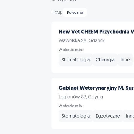
Filtruj:
Polecane
New Vet CHEŁM Przychodnia We
Wawelska 2A, Gdańsk
W ofercie m.in.:
Stomatologia
Chirurgia
Inne
Gabinet Weterynaryjny M. Su
Legionów 87, Gdynia
W ofercie m.in.:
Stomatologia
Egzotyczne
Inn