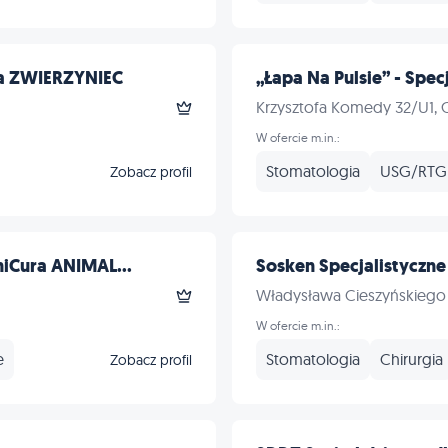
a ZWIERZYNIEC
„Łapa Na Pulsie” - Specj
Krzysztofa Komedy 32/U1,
W ofercie m.in.:
Stomatologia
USG/RTG
Zobacz profil
iCura ANIMAL...
Sosken Specjalistyczne
Władysława Cieszyńskiego
W ofercie m.in.:
e
Stomatologia
Chirurgia
Zobacz profil