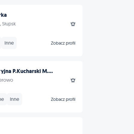
rka
, Słupsk
Inne
Zobacz profil
jna P.Kucharski M....
herowo
ne
Inne
Zobacz profil