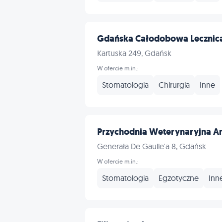
Gdańska Całodobowa Lecznic
Kartuska 249, Gdańsk
W ofercie m.in.:
Stomatologia
Chirurgia
Inne
Przychodnia Weterynaryjna An
Generała De Gaulle'a 8, Gdańsk
W ofercie m.in.:
Stomatologia
Egzotyczne
Inn