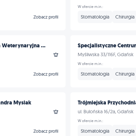
W ofercie m.in.:
Stomatologia
Chirurgia
Zobacz profil
Weterynaryjna ...
Specjalistyczne Centru
Myśliwska 33/116F, Gdańsk
W ofercie m.in.:
Stomatologia
Chirurgia
Zobacz profil
andra Mysiak
Trójmiejska Przychodn
ul. Bulońska 16/2a, Gdańsk
W ofercie m.in.:
Stomatologia
Chirurgia
Zobacz profil