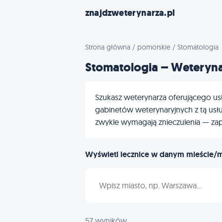
znajdzweterynarza.pl
Strona główna
/
pomorskie
/
Stomatologia
Stomatologia – Weteryn
Szukasz weterynarza oferującego usł
gabinetów weterynaryjnych z tą usłu
zwykle wymagają znieczulenia — zap
Wyświetl lecznice w danym mieście/
Wpisz nazwę miasta
57 wyników