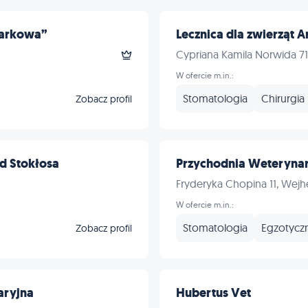
Parkowa”
Lecznica dla zwierząt A
Cypriana Kamila Norwida 71
W ofercie m.in.:
Stomatologia
Chirurgia
Zobacz profil
d Stokłosa
Przychodnia Weterynary
Fryderyka Chopina 11, Wej
W ofercie m.in.:
Stomatologia
Egzotycz
Zobacz profil
aryjna
Hubertus Vet