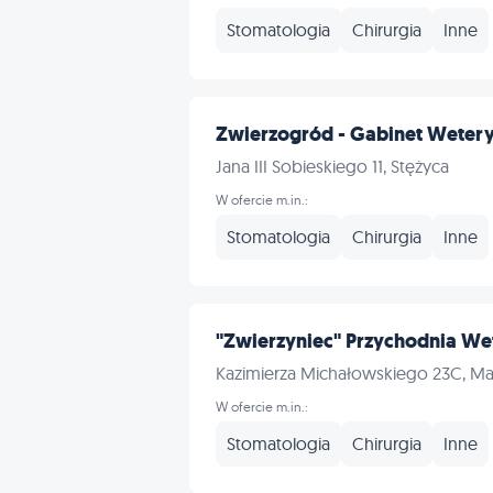
Stomatologia
Chirurgia
Inne
Zwierzogród - Gabinet Weteryn
Jana III Sobieskiego 11, Stężyca
W ofercie m.in.:
Stomatologia
Chirurgia
Inne
"Zwierzyniec" Przychodnia We
Kazimierza Michałowskiego 23C, Ma
W ofercie m.in.:
Stomatologia
Chirurgia
Inne