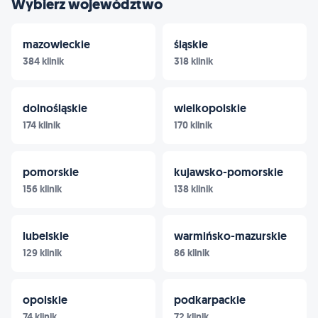
Wybierz województwo
mazowieckie
śląskie
384 klinik
318 klinik
dolnośląskie
wielkopolskie
174 klinik
170 klinik
pomorskie
kujawsko-pomorskie
156 klinik
138 klinik
lubelskie
warmińsko-mazurskie
129 klinik
86 klinik
opolskie
podkarpackie
74 klinik
72 klinik