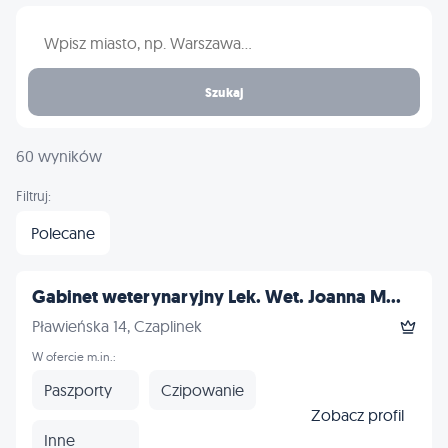
Wpisz nazwę miasta
Szukaj
60 wyników
Filtruj:
Polecane
Gabinet weterynaryjny Lek. Wet. Joanna M...
Pławieńska 14, Czaplinek
W ofercie m.in.:
Paszporty
Czipowanie
Zobacz profil
Inne