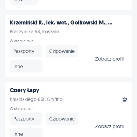
Krzemiński R., lek. wet., Golkowski M., ...
Połczyńska 68, Koszalin
W ofercie m.in.:
Paszporty
Czipowanie
Zobacz profil
Inne
Cztery Łapy
Krasińskiego 85f, Gryfino
W ofercie m.in.:
Paszporty
Czipowanie
Zobacz profil
Inne