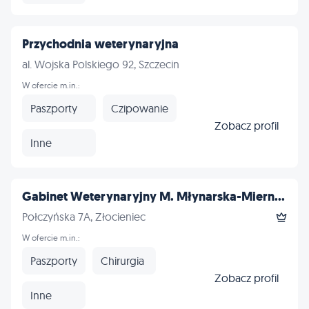
Przychodnia weterynaryjna
al. Wojska Polskiego 92, Szczecin
W ofercie m.in.:
Paszporty
Czipowanie
Zobacz profil
Inne
Gabinet Weterynaryjny M. Młynarska-Miern...
Połczyńska 7A, Złocieniec
W ofercie m.in.:
Paszporty
Chirurgia
Zobacz profil
Inne