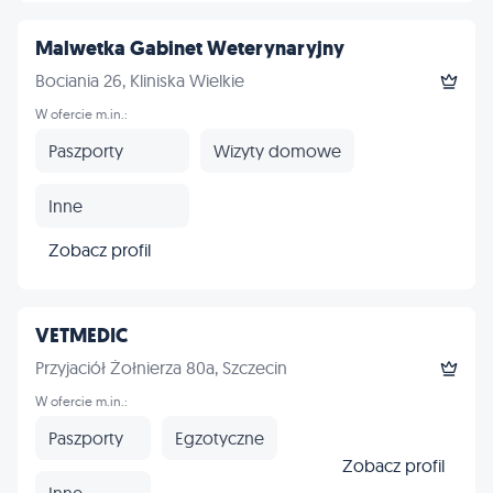
Malwetka Gabinet Weterynaryjny
Bociania 26, Kliniska Wielkie
W ofercie m.in.:
Paszporty
Wizyty domowe
Inne
Zobacz profil
VETMEDIC
Przyjaciół Żołnierza 80a, Szczecin
W ofercie m.in.:
Paszporty
Egzotyczne
Zobacz profil
Inne