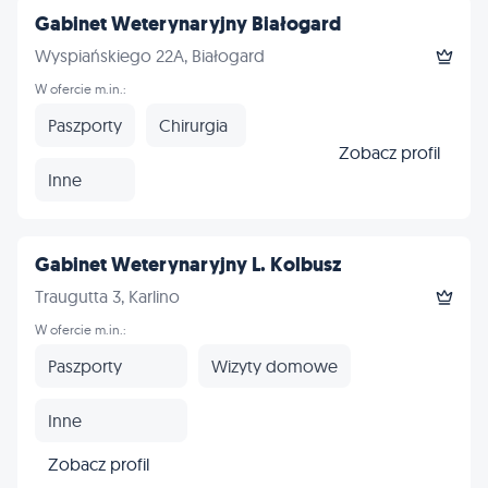
Gabinet Weterynaryjny Białogard
Wyspiańskiego 22A, Białogard
W ofercie m.in.:
Paszporty
Chirurgia
Zobacz profil
Inne
Gabinet Weterynaryjny L. Kolbusz
Traugutta 3, Karlino
W ofercie m.in.:
Paszporty
Wizyty domowe
Inne
Zobacz profil