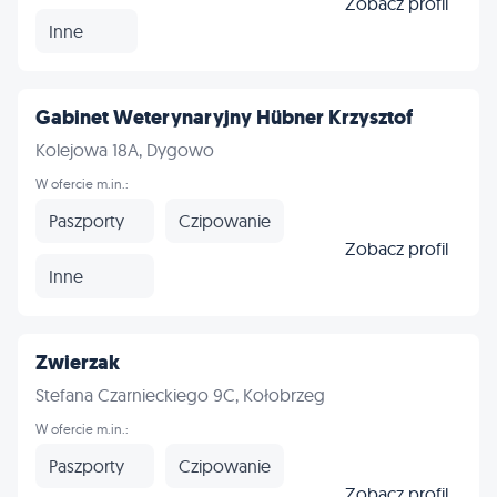
Zobacz profil
Inne
Gabinet Weterynaryjny Hübner Krzysztof
Kolejowa 18A, Dygowo
W ofercie m.in.:
Paszporty
Czipowanie
Zobacz profil
Inne
Zwierzak
Stefana Czarnieckiego 9C, Kołobrzeg
W ofercie m.in.:
Paszporty
Czipowanie
Zobacz profil