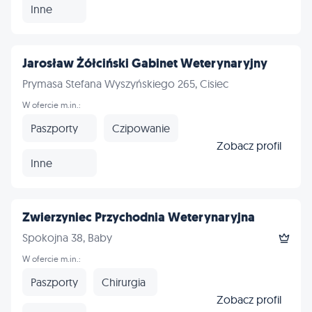
Inne
Jarosław Żółciński Gabinet Weterynaryjny
Prymasa Stefana Wyszyńskiego 265, Cisiec
W ofercie m.in.:
Paszporty
Czipowanie
Zobacz profil
Inne
Zwierzyniec Przychodnia Weterynaryjna
Spokojna 38, Baby
W ofercie m.in.:
Paszporty
Chirurgia
Zobacz profil