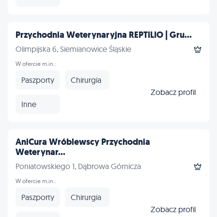
Przychodnia Weterynaryjna REPTILIO | Gru...
Olimpijska 6, Siemianowice Śląskie
W ofercie m.in.:
Paszporty
Chirurgia
Zobacz profil
Inne
AniCura Wróblewscy Przychodnia
Weterynar...
Poniatowskiego 1, Dąbrowa Górnicza
W ofercie m.in.:
Paszporty
Chirurgia
Zobacz profil