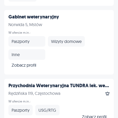
Gabinet weterynaryjny
Norwida 5, Mstów
W ofercie m.in.:
Paszporty
Wizyty domowe
Inne
Zobacz profil
Przychodnia Weterynaryjna TUNDRA lek. we...
Rędzińska 119, Częstochowa
W ofercie m.in.:
Paszporty
USG/RTG
Zobacz profil