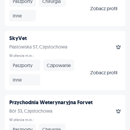
Paszporty
Chirurgia
Zobacz profil
Inne
SkyVet
Piastowska 57, Częstochowa
W ofercie m.in.:
Paszporty
Czipowanie
Zobacz profil
Inne
Przychodnia Weterynaryjna Forvet
Bór 33, Częstochowa
W ofercie m.in.:
Paszporty
Chirurgia