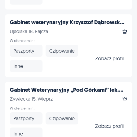
Gabinet weterynaryjny Krzysztof Dąbrowsk...
Ujsolska 1B, Rajcza
W ofercie m.in.:
Paszporty
Czipowanie
Zobacz profil
Inne
Gabinet Weterynaryjny „Pod Górkami” lek....
Żywiecka 15, Wieprz
W ofercie m.in.:
Paszporty
Czipowanie
Zobacz profil
Inne