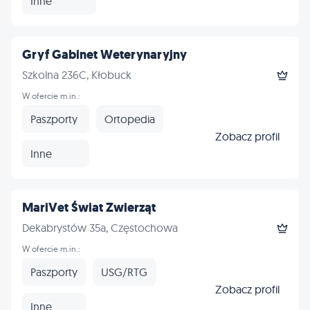
Inne
Gryf Gabinet Weterynaryjny
Szkolna 236C, Kłobuck
W ofercie m.in.:
Paszporty
Ortopedia
Zobacz profil
Inne
MariVet Świat Zwierząt
Dekabrystów 35a, Częstochowa
W ofercie m.in.:
Paszporty
USG/RTG
Zobacz profil
Inne