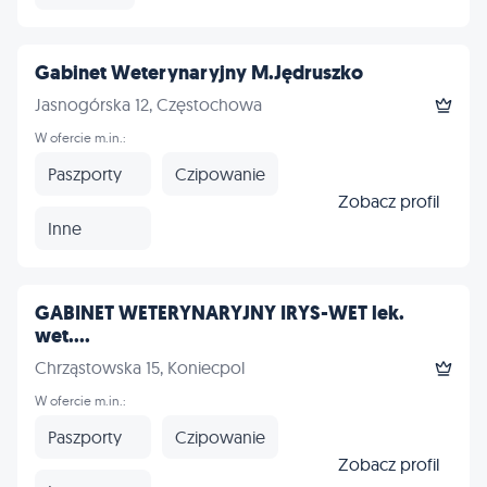
Gabinet Weterynaryjny M.Jędruszko
Jasnogórska 12, Częstochowa
W ofercie m.in.:
Paszporty
Czipowanie
Zobacz profil
Inne
GABINET WETERYNARYJNY IRYS-WET lek.
wet....
Chrząstowska 15, Koniecpol
W ofercie m.in.:
Paszporty
Czipowanie
Zobacz profil