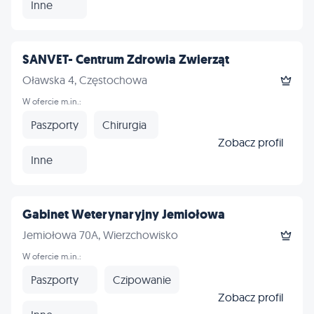
Inne
SANVET- Centrum Zdrowia Zwierząt
Oławska 4, Częstochowa
W ofercie m.in.:
Paszporty
Chirurgia
Zobacz profil
Inne
Gabinet Weterynaryjny Jemiołowa
Jemiołowa 70A, Wierzchowisko
W ofercie m.in.:
Paszporty
Czipowanie
Zobacz profil