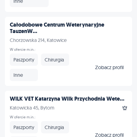
Inne
Całodobowe Centrum Weterynaryjne
TauzenW...
Chorzowska 214, Katowice
W ofercie m.in.:
Paszporty
Chirurgia
Zobacz profil
Inne
WILK VET Katarzyna Wilk Przychodnia Wete...
Katowicka 45, Bytom
W ofercie m.in.:
Paszporty
Chirurgia
Zobacz profil