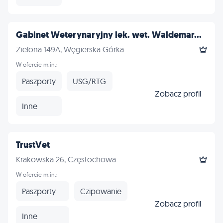
Gabinet Weterynaryjny lek. wet. Waldemar...
Zielona 149A, Węgierska Górka
W ofercie m.in.:
Paszporty
USG/RTG
Zobacz profil
Inne
TrustVet
Krakowska 26, Częstochowa
W ofercie m.in.:
Paszporty
Czipowanie
Zobacz profil
Inne