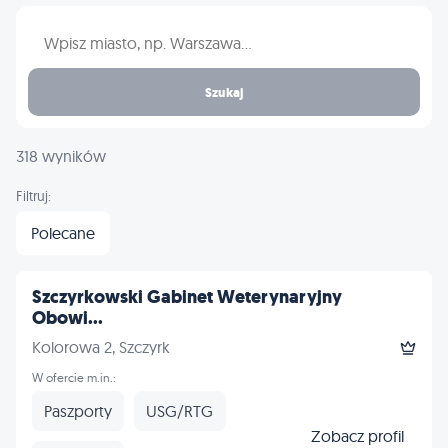
Wpisz nazwę miasta
Szukaj
318 wyników
Filtruj:
Polecane
Szczyrkowski Gabinet Weterynaryjny
Obowi...
Kolorowa 2, Szczyrk
W ofercie m.in.:
Paszporty
USG/RTG
Zobacz profil