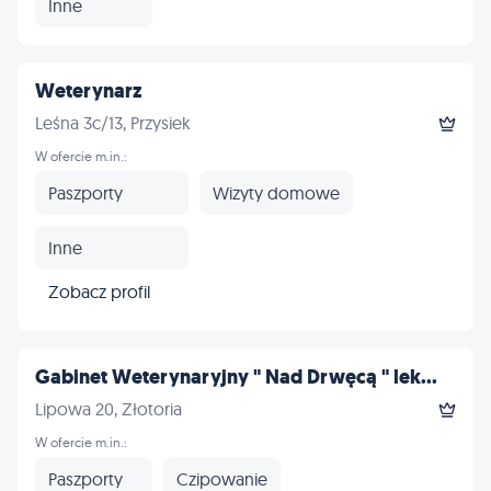
Inne
Weterynarz
Leśna 3c/13, Przysiek
W ofercie m.in.:
Paszporty
Wizyty domowe
Inne
Zobacz profil
Gabinet Weterynaryjny " Nad Drwęcą " lek...
Lipowa 20, Złotoria
W ofercie m.in.:
Paszporty
Czipowanie