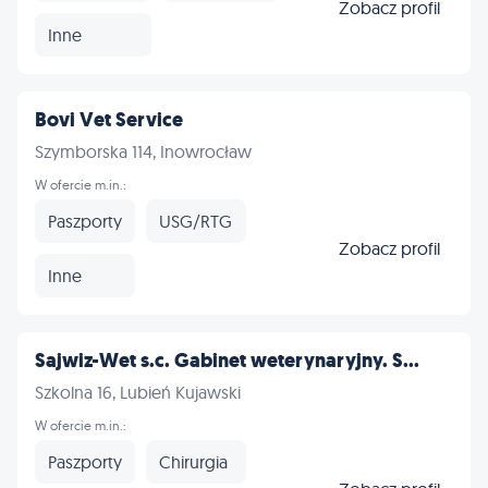
Zobacz profil
Inne
Bovi Vet Service
Szymborska 114, Inowrocław
W ofercie m.in.:
Paszporty
USG/RTG
Zobacz profil
Inne
Sajwiz-Wet s.c. Gabinet weterynaryjny. S...
Szkolna 16, Lubień Kujawski
W ofercie m.in.:
Paszporty
Chirurgia