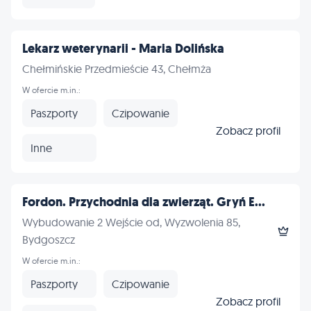
Lekarz weterynarii - Maria Dolińska
Chełmińskie Przedmieście 43, Chełmża
W ofercie m.in.:
Paszporty
Czipowanie
Zobacz profil
Inne
Fordon. Przychodnia dla zwierząt. Gryń E...
Wybudowanie 2 Wejście od, Wyzwolenia 85,
Bydgoszcz
W ofercie m.in.:
Paszporty
Czipowanie
Zobacz profil