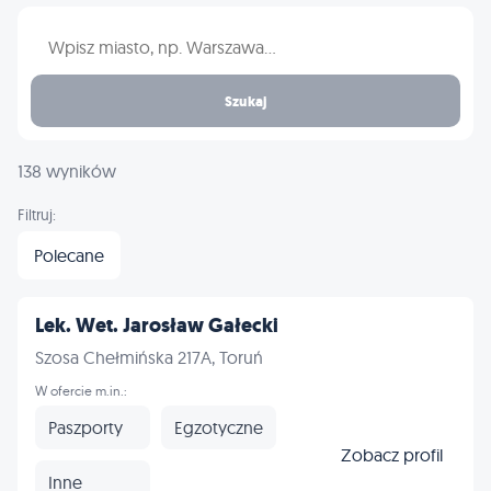
Wpisz nazwę miasta
Szukaj
138 wyników
Filtruj:
Polecane
Lek. Wet. Jarosław Gałecki
Szosa Chełmińska 217A, Toruń
W ofercie m.in.:
Paszporty
Egzotyczne
Zobacz profil
Inne