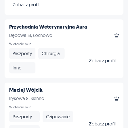
Zobacz profil
Przychodnia Weterynaryjna Aura
Dębowa 31, Łochowo
W ofercie m.in.:
Paszporty
Chirurgia
Zobacz profil
Inne
Maciej Wójcik
Irysowa 8, Sienno
W ofercie m.in.:
Paszporty
Czipowanie
Zobacz profil