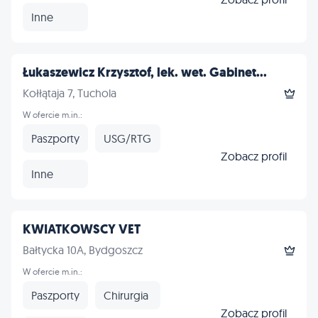
Inne
Łukaszewicz Krzysztof, lek. wet. Gabinet...
Kołłątaja 7, Tuchola
W ofercie m.in.:
Paszporty
USG/RTG
Zobacz profil
Inne
KWIATKOWSCY VET
Bałtycka 10A, Bydgoszcz
W ofercie m.in.:
Paszporty
Chirurgia
Zobacz profil