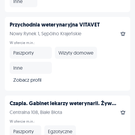
Inne
Przychodnia weterynaryjna VITAVET
Nowy Rynek 1, Sępólno Krajeńskie
W ofercie m.in.:
Paszporty
Wizyty domowe
Inne
Zobacz profil
Czapla. Gabinet lekarzy weterynarii. Żyw...
Centralna 108, Białe Błota
W ofercie m.in.:
Paszporty
Egzotyczne