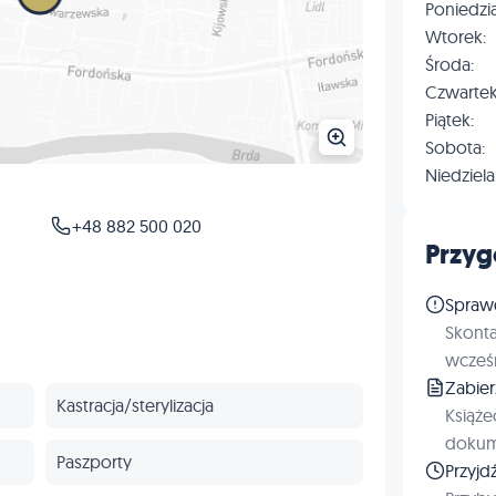
Poniedzia
Wtorek:
Środa:
Czwartek
Piątek:
Sobota:
Niedziela
+48 882 500 020
Przyg
Spraw
Skonta
wcześn
Zabie
Kastracja/sterylizacja
Książe
dokum
Paszporty
Przyjd