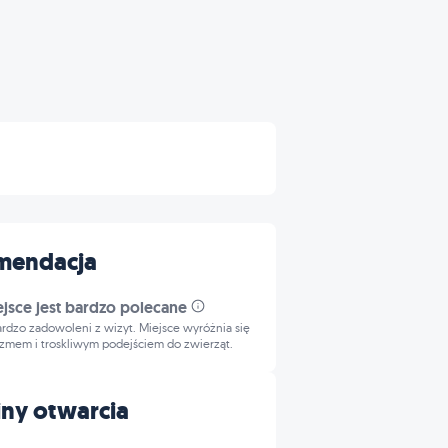
mendacja
ejsce jest bardzo polecane
bardzo zadowoleni z wizyt. Miejsce wyróżnia się
izmem i troskliwym podejściem do zwierząt.
ny otwarcia