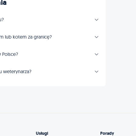
ia
u?
m lub kotem za granicę?
 Polsce?
u weterynarza?
Usługi
Porady