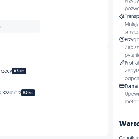
Przyby
Profilaktyka
pozwol
Transp
Mniejs
a
smyczy
Przygo
Zapisz
pytani
Profil
Zapyta
erzęcy
0.3 km
odpchl
Forma 
 Szalbierz
0.5 km
Upewn
metod 
Warto
Cennik u