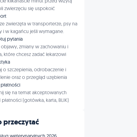
cie kilkanaście minut przed wizytą
i zwierzęciu się uspokoić
ort
ze zwierzęta w transporterze, psy na
 i w kagańcu jeśli wymagane.
tuj pytania
 objawy, zmiany w zachowaniu i
a, które chcesz zadać lekarzowi
aktyka
j o szczepienia, odrobaczenie i
enie oraz o przegląd uzębienia
płatności
ij się na temat akceptowanych
płatności (gotówka, karta, BLIK)
 przeczytać
sług weterynaryjnych 2026