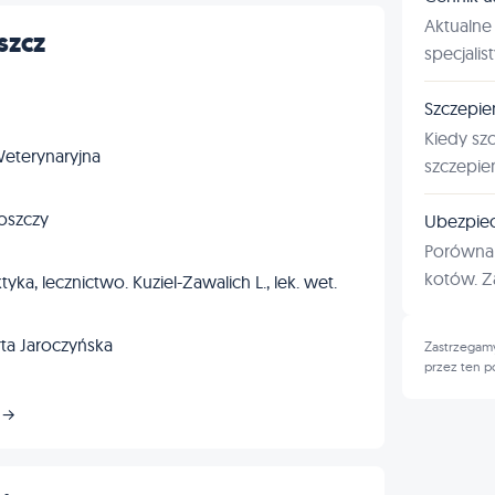
Aktualne 
szcz
specjalis
Szczepie
Kiedy sz
eterynaryjna
szczepie
oszczy
Ubezpiec
Porównan
kotów. Za
yka, lecznictwo. Kuziel-Zawalich L., lek. wet.
ta Jaroczyńska
Zastrzegamy
przez ten p
z →