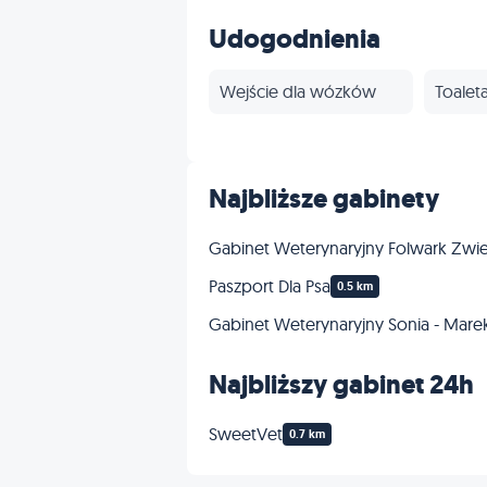
Szczepienia
Udogodnienia
Inne
Wejście dla wózków
Toalet
Najbliższe gabinety
Gabinet Weterynaryjny Folwark Zwi
Paszport Dla Psa
0.5 km
Gabinet Weterynaryjny Sonia - Marek
Najbliższy gabinet 24h
SweetVet
0.7 km