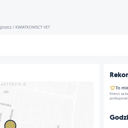
goszcz
/
KWIATKOWSCY VET
Reko
To mi
Klienci są 
profesjonal
Godzi