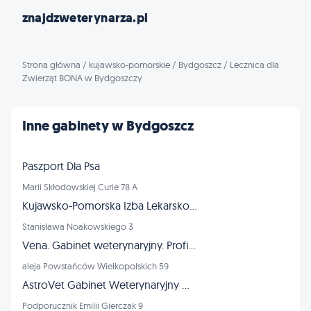
znajdzweterynarza.pl
Strona główna
/
kujawsko-pomorskie
/
Bydgoszcz
/
Lecznica dla
Zwierząt BONA w Bydgoszczy
Inne gabinety w Bydgoszcz
Paszport Dla Psa
Marii Skłodowskiej Curie 78 A
Kujawsko-Pomorska Izba Lekarsko-Weterynaryjna
Stanisława Noakowskiego 3
Vena. Gabinet weterynaryjny. Profilaktyka, lecznictwo. Kuziel-Zawalich L., lek. wet.
aleja Powstańców Wielkopolskich 59
AstroVet Gabinet Weterynaryjny Marta Jaroczyńska
Podporucznik Emilii Gierczak 9