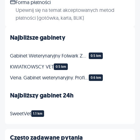
Forma płatności
Upewnij się na temat akceptowanych metod
płatności (gotówka, karta, BLIK)
Najbliższe gabinety
Gabinet Weterynaryjny Folwark Zwierzęcy
0.5 km
KWIATKOWSCY VET
0.5 km
Vena. Gabinet weterynaryjny. Profilaktyka, lecznictwo. Kuziel-Zawalich L., lek. wet.
0.6 km
Najbliższy gabinet 24h
SweetVet
1.1 km
Często zadawane pytania