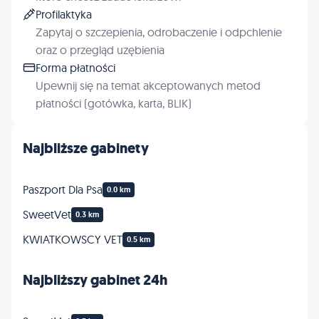
Profilaktyka
Zapytaj o szczepienia, odrobaczenie i odpchlenie
oraz o przegląd uzębienia
Forma płatności
Upewnij się na temat akceptowanych metod
płatności (gotówka, karta, BLIK)
Najbliższe gabinety
Paszport Dla Psa
0.0 km
SweetVet
0.3 km
KWIATKOWSCY VET
0.5 km
Najbliższy gabinet 24h