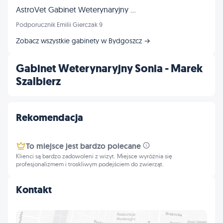
AstroVet Gabinet Weterynaryjny Marta Jaroczyńska
Podporucznik Emilii Gierczak 9
Zobacz wszystkie gabinety w Bydgoszcz →
Gabinet Weterynaryjny Sonia - Marek
Szalbierz
Rekomendacja
To miejsce jest bardzo polecane
Klienci są bardzo zadowoleni z wizyt. Miejsce wyróżnia się
profesjonalizmem i troskliwym podejściem do zwierząt.
Kontakt