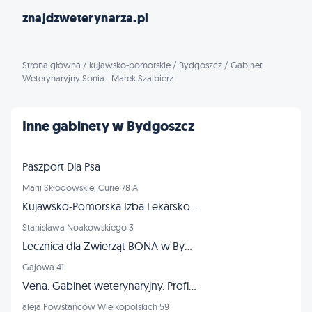
znajdzweterynarza.pl
Strona główna
/
kujawsko-pomorskie
/
Bydgoszcz
/
Gabinet
Weterynaryjny Sonia - Marek Szalbierz
Inne gabinety w Bydgoszcz
Paszport Dla Psa
Marii Skłodowskiej Curie 78 A
Kujawsko-Pomorska Izba Lekarsko-Weterynaryjna
Stanisława Noakowskiego 3
Lecznica dla Zwierząt BONA w Bydgoszczy
Gajowa 41
Vena. Gabinet weterynaryjny. Profilaktyka, lecznictwo. Kuziel-Zawalich L., lek. wet.
aleja Powstańców Wielkopolskich 59