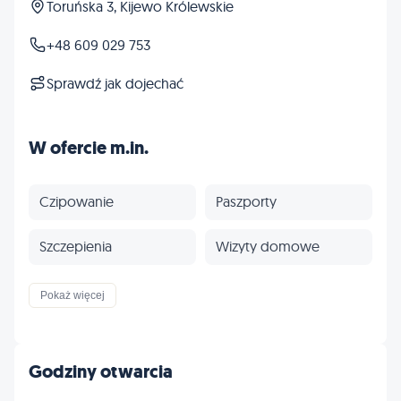
Toruńska 3, Kijewo Królewskie
+48 609 029 753
Sprawdź jak dojechać
W ofercie m.in.
Czipowanie
Paszporty
Szczepienia
Wizyty domowe
Profilaktyka
Inne
Pokaż więcej
Godziny otwarcia