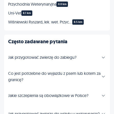
Przychodnia Weterynaryjna
0.0 km
Uni-Vet
8.1 km
Wiśniewski Ryszard, lek. wet. Przychodnia dla zwierząt
8.5 km
Często zadawane pytania
Jak przygotować zwierzę do zabiegu?
Co jest potrzebne do wyjazdu z psem lub kotem za
granicę?
Jakie szczepienia są obowiązkowe w Polsce?
Jak przygotować zwierzę do wizyty u weterynarza?