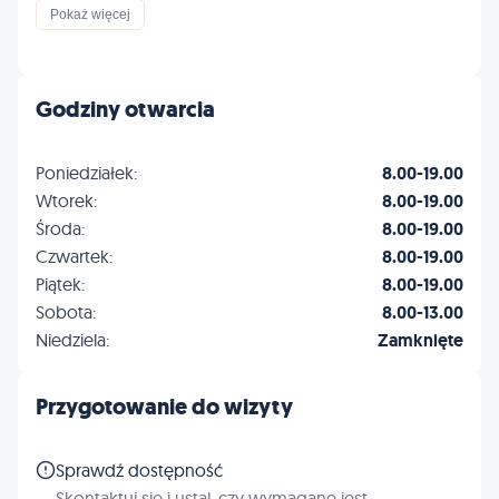
Inne
Pokaż więcej
Godziny otwarcia
Poniedziałek:
8.00-19.00
Wtorek:
8.00-19.00
Środa:
8.00-19.00
Czwartek:
8.00-19.00
Piątek:
8.00-19.00
Sobota:
8.00-13.00
Niedziela:
Zamknięte
Przygotowanie do wizyty
Sprawdź dostępność
Skontaktuj się i ustal, czy wymagane jest