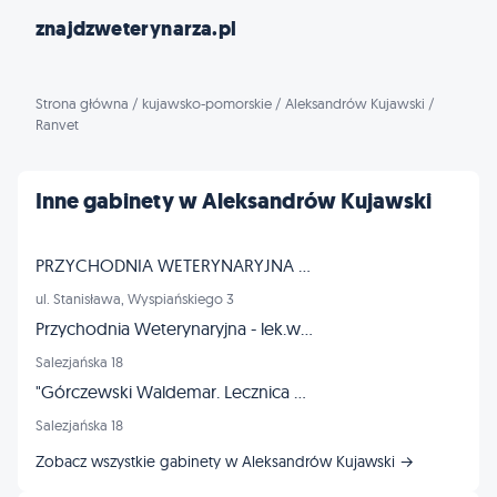
znajdzweterynarza.pl
Strona główna
/
kujawsko-pomorskie
/
Aleksandrów Kujawski
/
Ranvet
Inne gabinety w Aleksandrów Kujawski
PRZYCHODNIA WETERYNARYJNA "RANVET" MIKOŁAJ RANUS
ul. Stanisława, Wyspiańskiego 3
Przychodnia Weterynaryjna - lek.wet Daria Misiura
Salezjańska 18
"Górczewski Waldemar. Lecznica Dla Zwierząt"
Salezjańska 18
Zobacz wszystkie gabinety w Aleksandrów Kujawski →