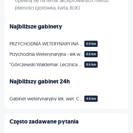
Upewnij się na temat akceptowanych metod
płatności (gotówka, karta, BLIK)
Najbliższe gabinety
PRZYCHODNIA WETERYNARYJNA "RANVET" MIKOŁAJ RANUS
0.0 km
Przychodnia Weterynaryjna - lek.wet Daria Misiura
0.6 km
"Górczewski Waldemar. Lecznica Dla Zwierząt"
0.6 km
Najbliższy gabinet 24h
Gabinet weterynaryjny lek. wet. Cezary Korzeniowski
4.8 km
Często zadawane pytania