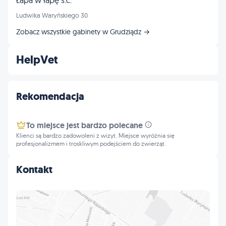
Łapa w łapę s.c.
Ludwika Waryńskiego 30
Zobacz wszystkie gabinety w Grudziądz →
HelpVet
Rekomendacja
To miejsce jest bardzo polecane
Klienci są bardzo zadowoleni z wizyt. Miejsce wyróżnia się
profesjonalizmem i troskliwym podejściem do zwierząt.
Kontakt