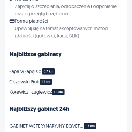
Zapytaj o szczepienia, odrobaczenie i odpchlenie
oraz o przegląd uzębienia
Forma płatności
Upewnij się na temat akceptowanych metod
płatności (gotówka, karta, BLIK)
Najbliższe gabinety
Łapa w łapę s.c.
0.7 km
Ciszewski Piotr
1.1 km
Kotewicz i Ługiewicz
1.5 km
Najbliższy gabinet 24h
GABINET WETERYNARYJNY EQVET - leczenie KONI
1.7 km