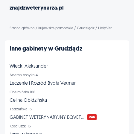
znajdzweterynarza.pl
Strona główna
/
kujawsko-pomorskie
/
Grudziądz
/
HelpVet
Inne gabinety w Grudziądz
Wiecki Aleksander
Adama Asnyka 4
Leczenie i Rozród Bydła Vetmar
Chełmińska 188
Celina Obidzińska
Tatrzańska 16
GABINET WETERYNARYJNY EQVET - leczenie KONI
24h
Kościuszki 15