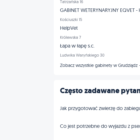
Tatrzańska 16
GABINET WETERYNARYJNY EQVET - l
Kościuszki 15
HelpVet
Królewska 7
Łapa w łapę s.c.
Ludwika Waryńskiego 30
Zobacz wszystkie gabinety w Grudziądz
Często zadawane pytan
Jak przygotować zwierzę do zabieg
Co jest potrzebne do wyjazdu z pse