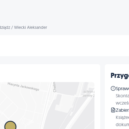
dziądz
/
Wiecki Aleksander
Przyg
Spraw
Skonta
wcześn
Zabie
Książe
dokum