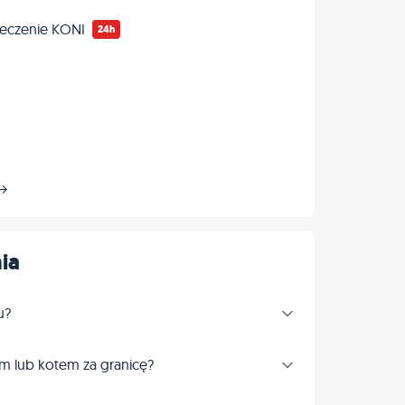
eczenie KONI
24h
 →
ia
u?
m lub kotem za granicę?