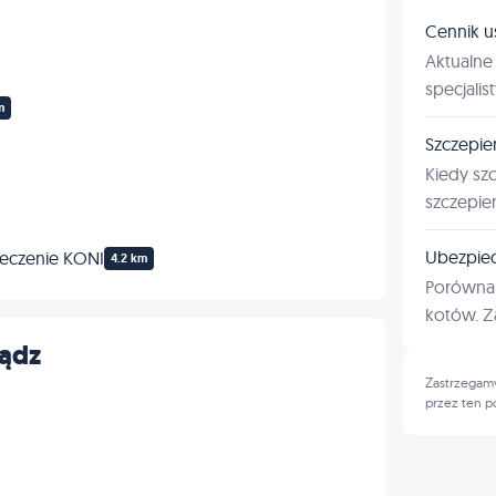
Cennik u
Aktualne 
specjalis
m
Szczepie
Kiedy sz
szczepie
Ubezpiec
eczenie KONI
4.2 km
Porównan
kotów. Za
iądz
Zastrzegamy
przez ten p