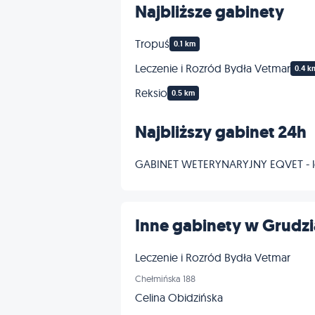
Najbliższe gabinety
Tropuś
0.1 km
Leczenie i Rozród Bydła Vetmar
0.4 k
Reksio
0.5 km
Najbliższy gabinet 24h
GABINET WETERYNARYJNY EQVET - l
Inne gabinety w Grudz
Leczenie i Rozród Bydła Vetmar
Chełmińska 188
Celina Obidzińska