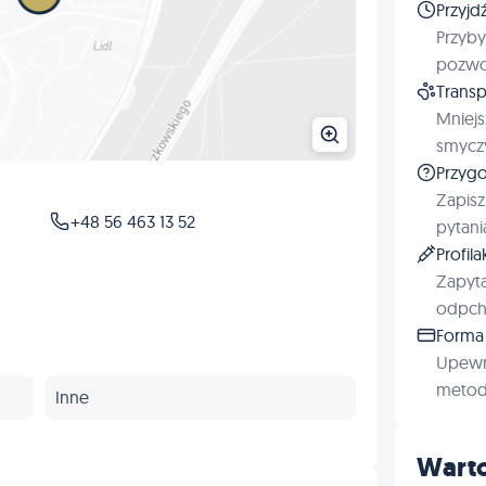
Przyjd
Przyby
pozwol
Transp
Mniejs
smyczy
Przygo
Zapisz
+48 56 463 13 52
pytani
Profil
Zapyta
odpchl
Forma 
Upewn
metod 
Inne
Warto