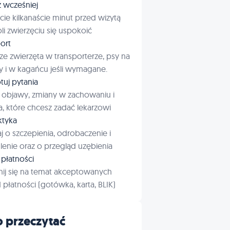
ź wcześniej
cie kilkanaście minut przed wizytą
i zwierzęciu się uspokoić
ort
ze zwierzęta w transporterze, psy na
 i w kagańcu jeśli wymagane.
tuj pytania
 objawy, zmiany w zachowaniu i
a, które chcesz zadać lekarzowi
aktyka
j o szczepienia, odrobaczenie i
enie oraz o przegląd uzębienia
płatności
ij się na temat akceptowanych
płatności (gotówka, karta, BLIK)
 przeczytać