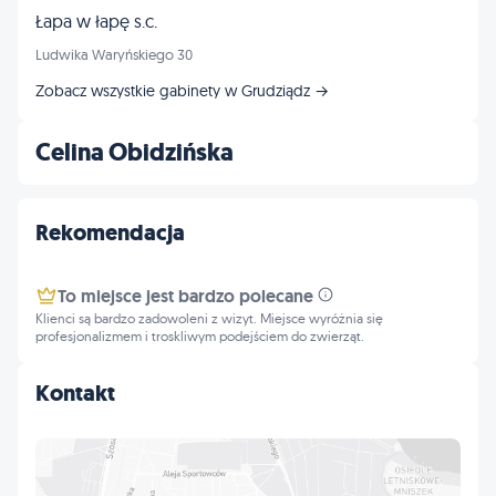
Łapa w łapę s.c.
Ludwika Waryńskiego 30
Zobacz wszystkie gabinety w Grudziądz →
Celina Obidzińska
Rekomendacja
To miejsce jest bardzo polecane
Klienci są bardzo zadowoleni z wizyt. Miejsce wyróżnia się
profesjonalizmem i troskliwym podejściem do zwierząt.
Kontakt