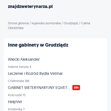
znajdzweterynarza.pl
Strona główna
/
kujawsko-pomorskie
/
Grudziądz
/
Celina
Obidzińska
Inne gabinety w Grudziądz
Wiecki Aleksander
Adama Asnyka 4
Leczenie i Rozród Bydła Vetmar
Chełmińska 188
GABINET WETERYNARYJNY EQVET - leczenie KONI
24h
Kościuszki 15
HelpVet
Królewska 7