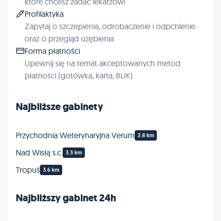
które chcesz zadać lekarzowi
Profilaktyka
Zapytaj o szczepienia, odrobaczenie i odpchlenie
oraz o przegląd uzębienia
Forma płatności
Upewnij się na temat akceptowanych metod
płatności (gotówka, karta, BLIK)
Najbliższe gabinety
Przychodnia Weterynaryjna Verum
2.8 km
Nad Wisłą s.c.
3.3 km
Tropuś
3.6 km
Najbliższy gabinet 24h