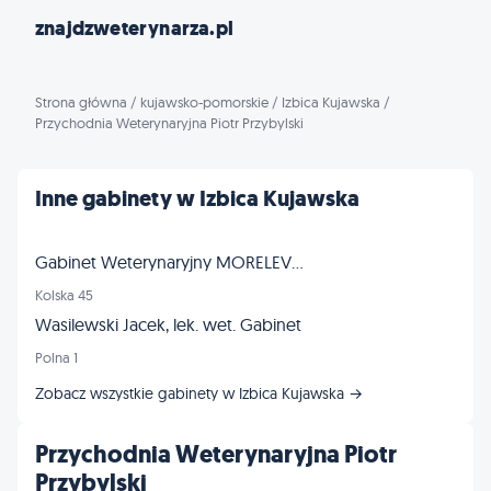
znajdzweterynarza.pl
Strona główna
/
kujawsko-pomorskie
/
Izbica Kujawska
/
Przychodnia Weterynaryjna Piotr Przybylski
Inne gabinety w Izbica Kujawska
Gabinet Weterynaryjny MORELEVET s.c. lek. wet. Wojciech Przybylski, lek. wet. Paulina Przybylska
Kolska 45
Wasilewski Jacek, lek. wet. Gabinet
Polna 1
Zobacz wszystkie gabinety w Izbica Kujawska →
Przychodnia Weterynaryjna Piotr
Przybylski