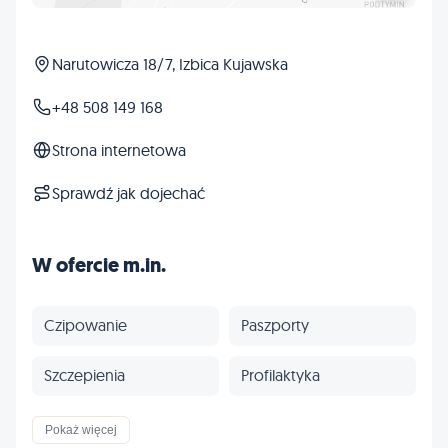
Narutowicza 18/7, Izbica Kujawska
+48 508 149 168
Strona internetowa
Sprawdź jak dojechać
W ofercie m.in.
Czipowanie
Paszporty
Szczepienia
Profilaktyka
Inne
Pokaż więcej