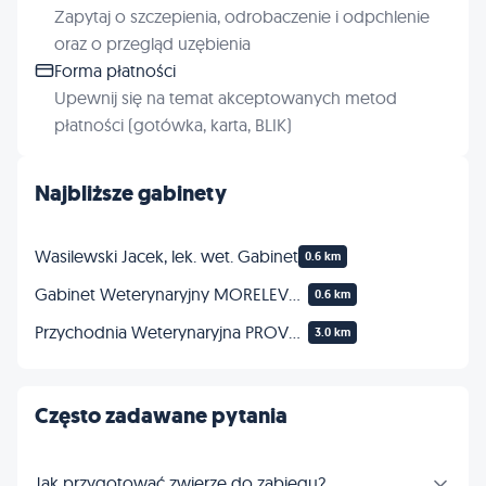
Zapytaj o szczepienia, odrobaczenie i odpchlenie
oraz o przegląd uzębienia
Forma płatności
Upewnij się na temat akceptowanych metod
płatności (gotówka, karta, BLIK)
Najbliższe gabinety
Wasilewski Jacek, lek. wet. Gabinet
0.6 km
Gabinet Weterynaryjny MORELEVET s.c. lek. wet. Wojciech Przybylski, lek. wet. Paulina Przybylska
0.6 km
Przychodnia Weterynaryjna PROVET lek. wet. Marta Kalińska
3.0 km
Często zadawane pytania
Jak przygotować zwierzę do zabiegu?