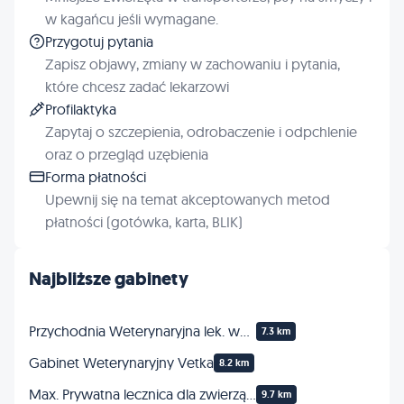
w kagańcu jeśli wymagane.
Przygotuj pytania
Zapisz objawy, zmiany w zachowaniu i pytania,
które chcesz zadać lekarzowi
Profilaktyka
Zapytaj o szczepienia, odrobaczenie i odpchlenie
oraz o przegląd uzębienia
Forma płatności
Upewnij się na temat akceptowanych metod
płatności (gotówka, karta, BLIK)
Najbliższe gabinety
Przychodnia Weterynaryjna lek. wet. Jarosław Dąbrowski
7.3 km
Gabinet Weterynaryjny Vetka
8.2 km
Max. Prywatna lecznica dla zwierząt. Wolf P., lek. wet.
9.7 km