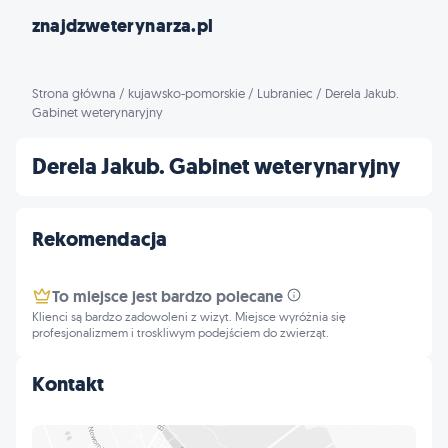
znajdzweterynarza.pl
Strona główna
/
kujawsko-pomorskie
/
Lubraniec
/
Derela Jakub.
Gabinet weterynaryjny
Derela Jakub. Gabinet weterynaryjny
Rekomendacja
To miejsce jest bardzo polecane
Klienci są bardzo zadowoleni z wizyt. Miejsce wyróżnia się
profesjonalizmem i troskliwym podejściem do zwierząt.
Kontakt