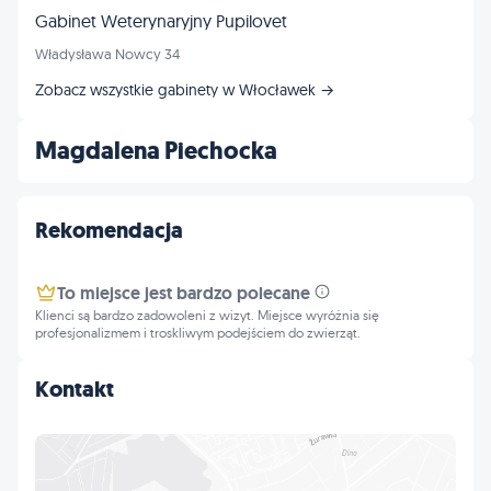
Gabinet Weterynaryjny Pupilovet
Władysława Nowcy 34
Zobacz wszystkie gabinety w Włocławek →
Magdalena Piechocka
Rekomendacja
To miejsce jest bardzo polecane
Klienci są bardzo zadowoleni z wizyt. Miejsce wyróżnia się
profesjonalizmem i troskliwym podejściem do zwierząt.
Kontakt