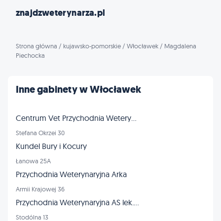
znajdzweterynarza.pl
Strona główna
/
kujawsko-pomorskie
/
Włocławek
/
Magdalena
Piechocka
Inne gabinety w Włocławek
Centrum Vet Przychodnia Weterynaryjna
Stefana Okrzei 30
Kundel Bury i Kocury
Łanowa 25A
Przychodnia Weterynaryjna Arka
Armii Krajowej 36
Przychodnia Weterynaryjna AS lek. wet. Ewa Przybyszewska-Sobczak
Stodólna 13