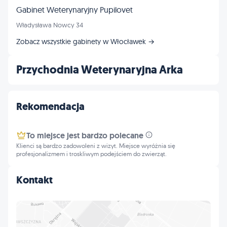
Gabinet Weterynaryjny Pupilovet
Władysława Nowcy 34
Zobacz wszystkie gabinety w Włocławek →
Przychodnia Weterynaryjna Arka
Rekomendacja
To miejsce jest bardzo polecane
Klienci są bardzo zadowoleni z wizyt. Miejsce wyróżnia się
profesjonalizmem i troskliwym podejściem do zwierząt.
Kontakt