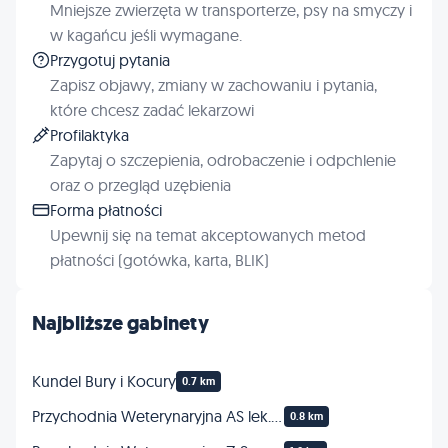
Mniejsze zwierzęta w transporterze, psy na smyczy i
w kagańcu jeśli wymagane.
Przygotuj pytania
Zapisz objawy, zmiany w zachowaniu i pytania,
które chcesz zadać lekarzowi
Profilaktyka
Zapytaj o szczepienia, odrobaczenie i odpchlenie
oraz o przegląd uzębienia
Forma płatności
Upewnij się na temat akceptowanych metod
płatności (gotówka, karta, BLIK)
Najbliższe gabinety
Kundel Bury i Kocury
0.7 km
Przychodnia Weterynaryjna AS lek. wet. Ewa Przybyszewska-Sobczak
0.8 km