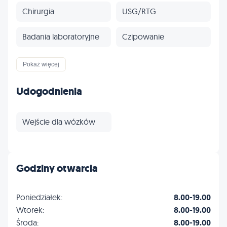
Chirurgia
USG/RTG
Badania laboratoryjne
Czipowanie
Paszporty
Szczepienia
Pokaż więcej
Stomatologia
Ortopedia
Udogodnienia
Kardiologia
Dermatologia
Wejście dla wózków
Okulistyka
Profilaktyka
Inne
Godziny otwarcia
Poniedziałek:
8.00-19.00
Wtorek:
8.00-19.00
Środa:
8.00-19.00