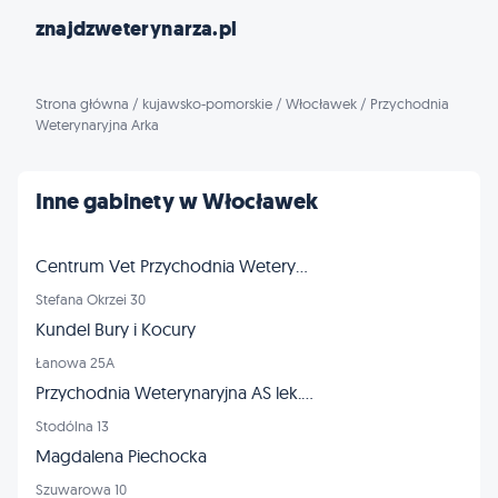
znajdzweterynarza.pl
Strona główna
/
kujawsko-pomorskie
/
Włocławek
/
Przychodnia
Weterynaryjna Arka
Inne gabinety w Włocławek
Centrum Vet Przychodnia Weterynaryjna
Stefana Okrzei 30
Kundel Bury i Kocury
Łanowa 25A
Przychodnia Weterynaryjna AS lek. wet. Ewa Przybyszewska-Sobczak
Stodólna 13
Magdalena Piechocka
Szuwarowa 10