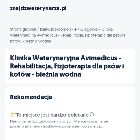
znajdzweterynarza.pl
Strona główna
/
kujawsko-pomorskie
/
Głogowo
/
Klinika
Weterynaryjna Avimedicus - Rehabilitacja, Fizjoterapia dla psów i
kotów - bieżnia wodna
Klinika Weterynaryjna Avimedicus -
Rehabilitacja, Fizjoterapia dla psów i
kotów - bieżnia wodna
Rekomendacja
To miejsce jest bardzo polecane
Klienci są bardzo zadowoleni z wizyt. Miejsce wyróżnia się
profesjonalizmem i troskliwym podejściem do zwierząt.