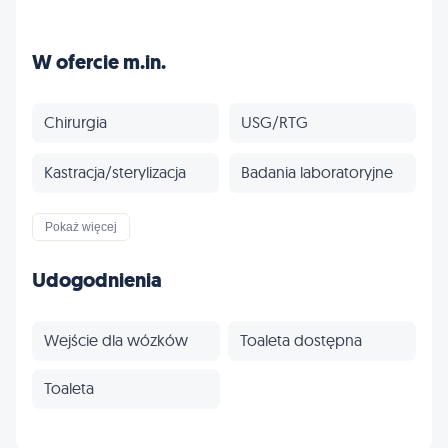
W ofercie m.in.
Chirurgia
USG/RTG
Kastracja/sterylizacja
Badania laboratoryjne
Czipowanie
Paszporty
Pokaż więcej
Szczepienia
Fizjoterapia
Udogodnienia
Profilaktyka
Inne
Wejście dla wózków
Toaleta dostępna
Toaleta