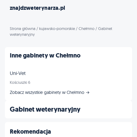
znajdzweterynarza.pl
Strona główna
/
kujawsko-pomorskie
/
Chełmno
/
Gabinet
weterynaryjny
Inne gabinety w Chełmno
Uni-Vet
Kościuszki 6
Zobacz wszystkie gabinety w Chełmno →
Gabinet weterynaryjny
Rekomendacja