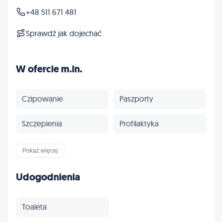
+48 511 671 481
Sprawdź jak dojechać
W ofercie m.in.
Czipowanie
Paszporty
Szczepienia
Profilaktyka
Inne
Pokaż więcej
Udogodnienia
Toaleta