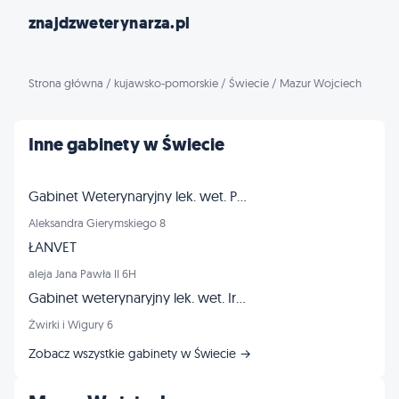
znajdzweterynarza.pl
Strona główna
/
kujawsko-pomorskie
/
Świecie
/
Mazur Wojciech
Inne gabinety w Świecie
Gabinet Weterynaryjny lek. wet. Paweł Szydłowski
Aleksandra Gierymskiego 8
ŁANVET
aleja Jana Pawła II 6H
Gabinet weterynaryjny lek. wet. Ireneusz Ruciński
Żwirki i Wigury 6
Zobacz wszystkie gabinety w Świecie →