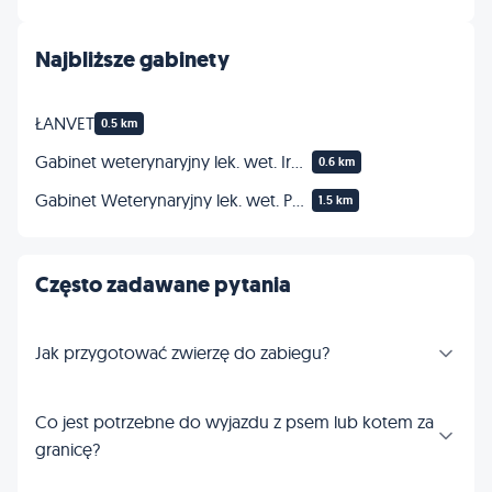
Najbliższe gabinety
ŁANVET
0.5 km
Gabinet weterynaryjny lek. wet. Ireneusz Ruciński
0.6 km
Gabinet Weterynaryjny lek. wet. Paweł Szydłowski
1.5 km
Często zadawane pytania
Jak przygotować zwierzę do zabiegu?
Co jest potrzebne do wyjazdu z psem lub kotem za
granicę?