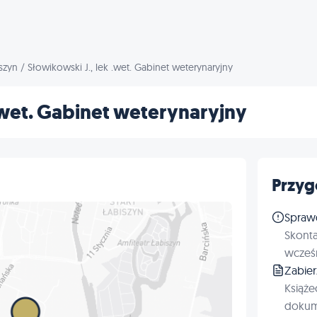
szyn
/
Słowikowski J., lek .wet. Gabinet weterynaryjny
 .wet. Gabinet weterynaryjny
Przyg
Spraw
Skonta
wcześn
Zabie
Książe
dokum