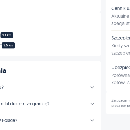
Cennik u
Aktualne 
specjalis
l
9.1 km
Szczepie
"
Kiedy sz
9.5 km
szczepie
Ubezpiec
ia
Porównan
kotów. Za
u?
Zastrzegamy
m lub kotem za granicę?
przez ten p
 Polsce?