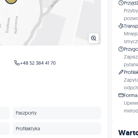
Przyjd
Przyby
pozwol
Transp
Mniejs
smyczy
Przygo
Zapisz
+48 52 384 41 70
pytani
Profil
Zapyta
odpchl
Forma 
Upewn
metod 
Paszporty
Profilaktyka
Warto