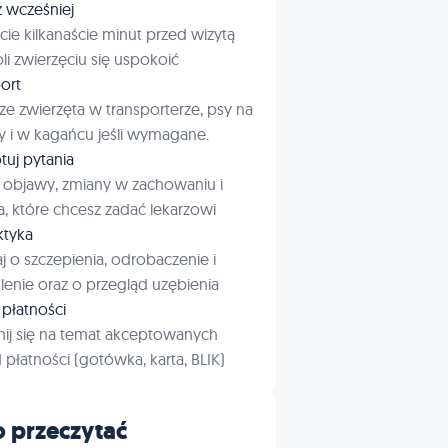
ź wcześniej
cie kilkanaście minut przed wizytą
i zwierzęciu się uspokoić
ort
ze zwierzęta w transporterze, psy na
 i w kagańcu jeśli wymagane.
tuj pytania
 objawy, zmiany w zachowaniu i
a, które chcesz zadać lekarzowi
aktyka
j o szczepienia, odrobaczenie i
enie oraz o przegląd uzębienia
płatności
ij się na temat akceptowanych
płatności (gotówka, karta, BLIK)
 przeczytać