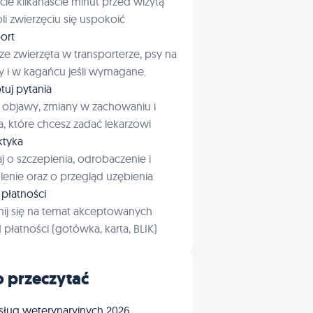
cie kilkanaście minut przed wizytą
i zwierzęciu się uspokoić
ort
ze zwierzęta w transporterze, psy na
 i w kagańcu jeśli wymagane.
tuj pytania
 objawy, zmiany w zachowaniu i
a, które chcesz zadać lekarzowi
aktyka
j o szczepienia, odrobaczenie i
enie oraz o przegląd uzębienia
płatności
ij się na temat akceptowanych
płatności (gotówka, karta, BLIK)
 przeczytać
sług weterynaryjnych 2026