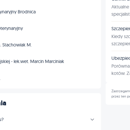
Aktualne 
ynaryjny Brodnica
specjalis
terynaryjny
Szczepie
Kiedy sz
szczepie
. Stachowiak M.
Ubezpiec
kiej - lek.wet. Marcin Marciniak
Porównan
kotów. Za
→
Zastrzegamy
przez ten p
ia
u?