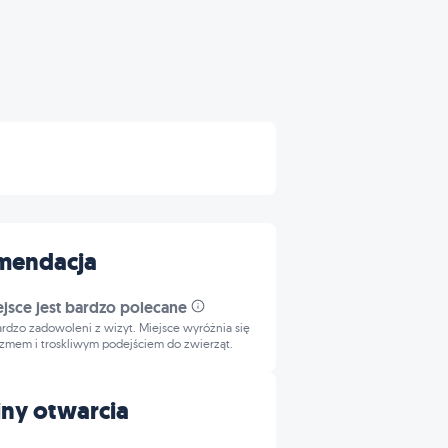
mendacja
ejsce jest bardzo polecane
bardzo zadowoleni z wizyt. Miejsce wyróżnia się
izmem i troskliwym podejściem do zwierząt.
ny otwarcia