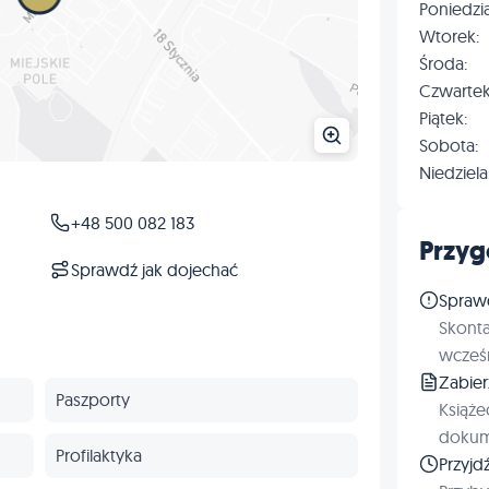
Poniedzia
Wtorek:
Środa:
Czwartek
Piątek:
Sobota:
Niedziela
+48 500 082 183
Przyg
Sprawdź jak dojechać
Spraw
Skonta
wcześn
Zabie
Paszporty
Książe
dokum
Profilaktyka
Przyjd