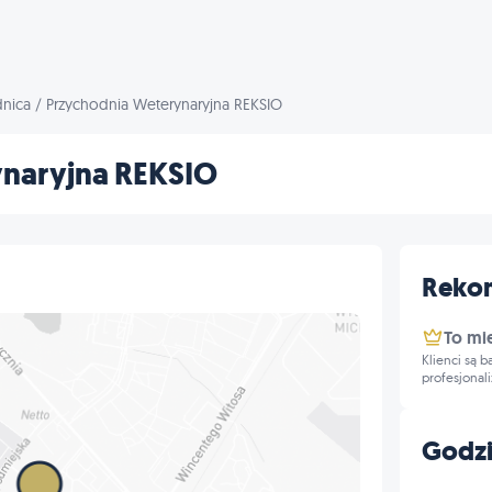
dnica
/
Przychodnia Weterynaryjna REKSIO
naryjna REKSIO
Reko
To mi
Klienci są 
profesjonal
Godzi