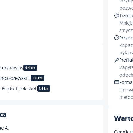
Przyby
pozwol
Transp
Mniejs
smyczy
Przygo
Zapisz
pytani
Profil
Zapyta
terynaryjny
0.4 km
odpchl
Choszczewski T.
0.8 km
Forma 
Bojdo T., lek. wet.
1.4 km
Upewn
metod 
ca
Warto
ec A.
Cennik u