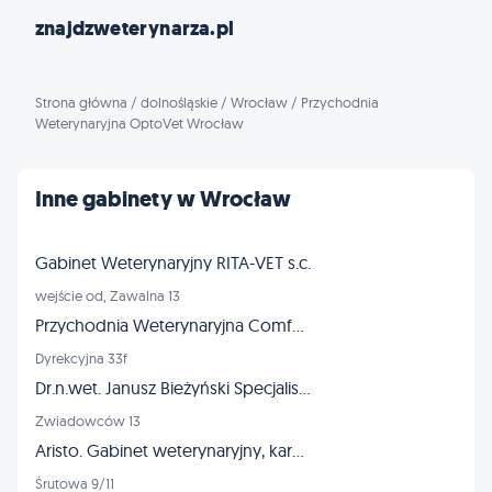
znajdzweterynarza.pl
Strona główna
/
dolnośląskie
/
Wrocław
/
Przychodnia
Weterynaryjna OptoVet Wrocław
Inne gabinety w Wrocław
Gabinet Weterynaryjny RITA-VET s.c.
wejście od, Zawalna 13
Przychodnia Weterynaryjna ComfortVET
Dyrekcyjna 33f
Dr.n.wet. Janusz Bieżyński Specjalista chirurg - złamania dysplazja
Zwiadowców 13
Aristo. Gabinet weterynaryjny, karmy dla zwierząt, strzyżenie
Śrutowa 9/11