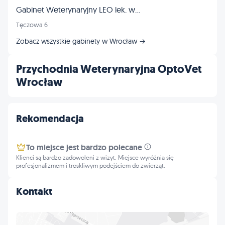
Gabinet Weterynaryjny LEO lek. wet. Tomasz Frankowski
Tęczowa 6
Zobacz wszystkie gabinety w Wrocław →
Przychodnia Weterynaryjna OptoVet
Wrocław
Rekomendacja
To miejsce jest bardzo polecane
Klienci są bardzo zadowoleni z wizyt. Miejsce wyróżnia się
profesjonalizmem i troskliwym podejściem do zwierząt.
Kontakt