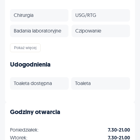
Chirurgia
USG/RTG
Badania laboratoryjne
Czipowanie
Paszporty
Szczepienia
Pokaż więcej
Stomatologia
Gastrologia
Udogodnienia
Onkologia
Kardiologia
Toaleta dostępna
Toaleta
Dermatologia
Okulistyka
Endokrynologia
Fizjoterapia
Godziny otwarcia
Egzotyczne
Profilaktyka
Poniedziałek:
7.30-21.00
Wtorek:
7.30-21.00