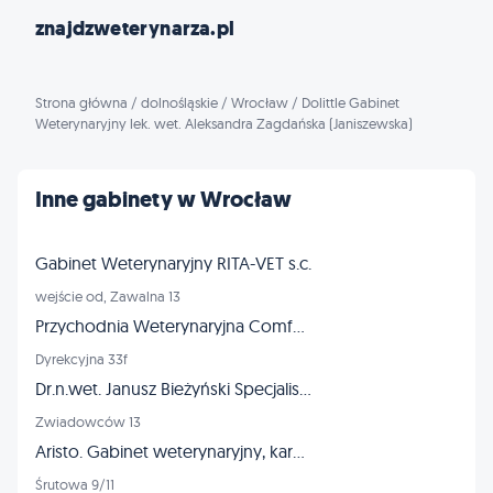
znajdzweterynarza.pl
Strona główna
/
dolnośląskie
/
Wrocław
/
Dolittle Gabinet
Weterynaryjny lek. wet. Aleksandra Zagdańska (Janiszewska)
Inne gabinety w Wrocław
Gabinet Weterynaryjny RITA-VET s.c.
wejście od, Zawalna 13
Przychodnia Weterynaryjna ComfortVET
Dyrekcyjna 33f
Dr.n.wet. Janusz Bieżyński Specjalista chirurg - złamania dysplazja
Zwiadowców 13
Aristo. Gabinet weterynaryjny, karmy dla zwierząt, strzyżenie
Śrutowa 9/11