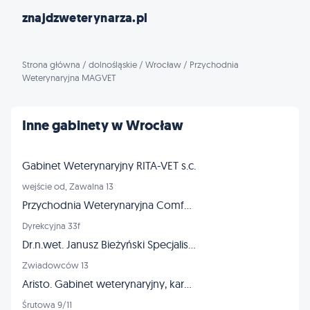
znajdzweterynarza.pl
Strona główna
/
dolnośląskie
/
Wrocław
/
Przychodnia
Weterynaryjna MAGVET
Inne gabinety w Wrocław
Gabinet Weterynaryjny RITA-VET s.c.
wejście od, Zawalna 13
Przychodnia Weterynaryjna ComfortVET
Dyrekcyjna 33f
Dr.n.wet. Janusz Bieżyński Specjalista chirurg - złamania dysplazja
Zwiadowców 13
Aristo. Gabinet weterynaryjny, karmy dla zwierząt, strzyżenie
Śrutowa 9/11