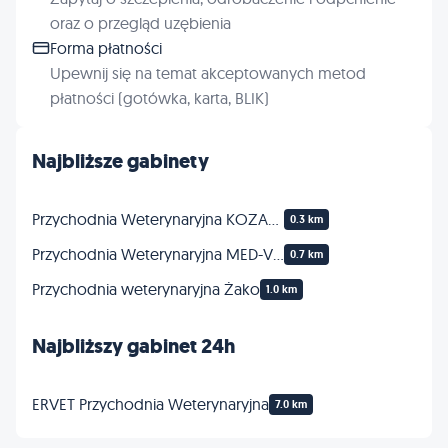
oraz o przegląd uzębienia
Forma płatności
Upewnij się na temat akceptowanych metod
płatności (gotówka, karta, BLIK)
Najbliższe gabinety
Przychodnia Weterynaryjna KOZANOWSKA
0.3 km
Przychodnia Weterynaryjna MED-VET
0.7 km
Przychodnia weterynaryjna Żako
1.0 km
Najbliższy gabinet 24h
ERVET Przychodnia Weterynaryjna
7.0 km