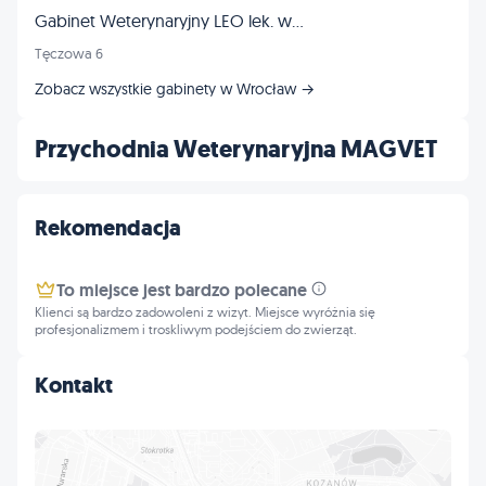
Gabinet Weterynaryjny LEO lek. wet. Tomasz Frankowski
Tęczowa 6
Zobacz wszystkie gabinety w Wrocław →
Przychodnia Weterynaryjna MAGVET
Rekomendacja
To miejsce jest bardzo polecane
Klienci są bardzo zadowoleni z wizyt. Miejsce wyróżnia się
profesjonalizmem i troskliwym podejściem do zwierząt.
Kontakt