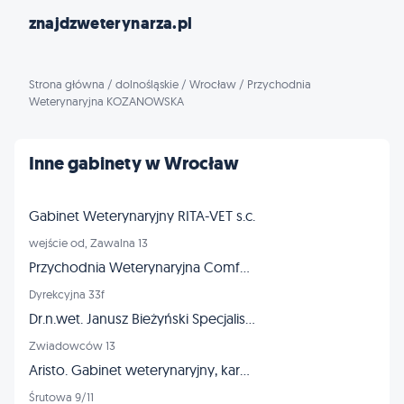
znajdzweterynarza.pl
Strona główna
/
dolnośląskie
/
Wrocław
/
Przychodnia
Weterynaryjna KOZANOWSKA
Inne gabinety w Wrocław
Gabinet Weterynaryjny RITA-VET s.c.
wejście od, Zawalna 13
Przychodnia Weterynaryjna ComfortVET
Dyrekcyjna 33f
Dr.n.wet. Janusz Bieżyński Specjalista chirurg - złamania dysplazja
Zwiadowców 13
Aristo. Gabinet weterynaryjny, karmy dla zwierząt, strzyżenie
Śrutowa 9/11