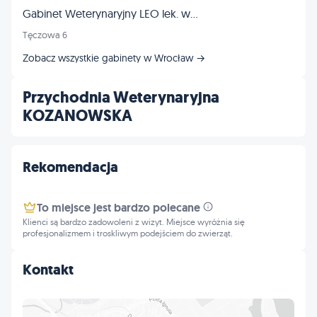
Gabinet Weterynaryjny LEO lek. wet. Tomasz Frankowski
Tęczowa 6
Zobacz wszystkie gabinety w Wrocław →
Przychodnia Weterynaryjna
KOZANOWSKA
Rekomendacja
To miejsce jest bardzo polecane
Klienci są bardzo zadowoleni z wizyt. Miejsce wyróżnia się
profesjonalizmem i troskliwym podejściem do zwierząt.
Kontakt