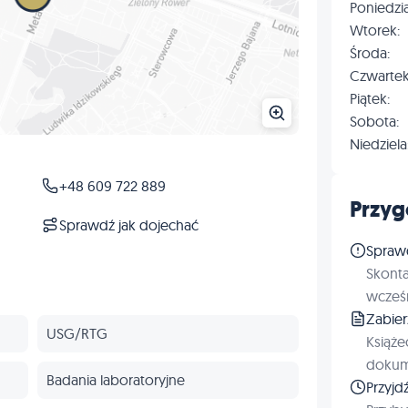
Poniedzia
Wtorek:
Środa:
Czwartek
Piątek:
Sobota:
Niedziela
+48 609 722 889
Przyg
Sprawdź jak dojechać
Spraw
Skonta
wcześn
Zabie
USG/RTG
Książe
dokum
Badania laboratoryjne
Przyjd