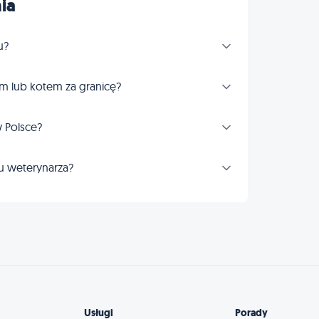
ia
u?
m lub kotem za granicę?
 Polsce?
u weterynarza?
Usługi
Porady