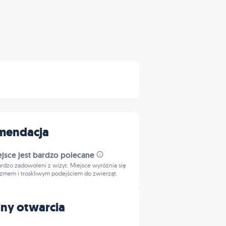
mendacja
ejsce jest bardzo polecane
bardzo zadowoleni z wizyt. Miejsce wyróżnia się
izmem i troskliwym podejściem do zwierząt.
ny otwarcia