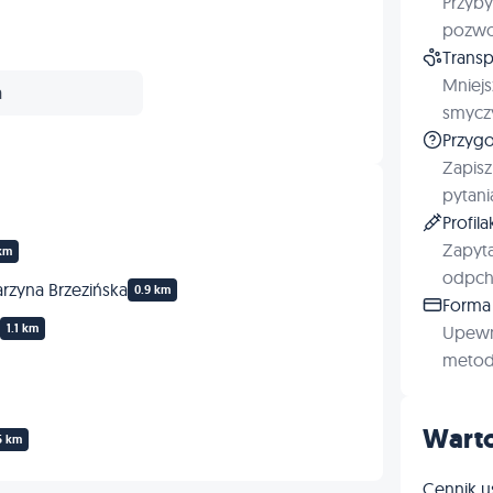
Przyby
Ortopedia
pozwol
Transp
Kardiologia
Mniejs
a
smyczy
Inne
Przygo
Zapisz
pytani
Profil
Zapyta
km
odpchl
rzyna Brzezińska
0.9 km
Forma 
1.1 km
Upewn
metod 
Warto
5 km
Cennik u