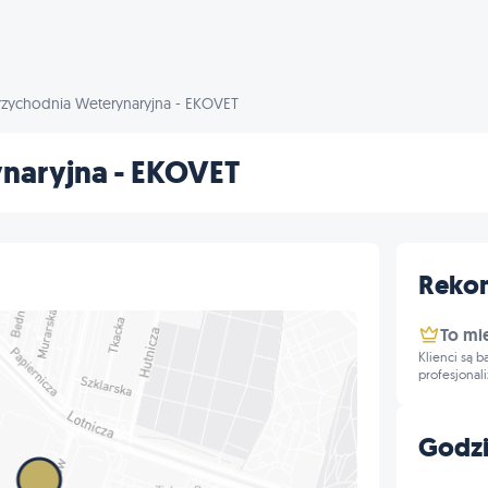
rzychodnia Weterynaryjna - EKOVET
naryjna - EKOVET
Reko
To mi
Klienci są 
profesjonal
Godzi