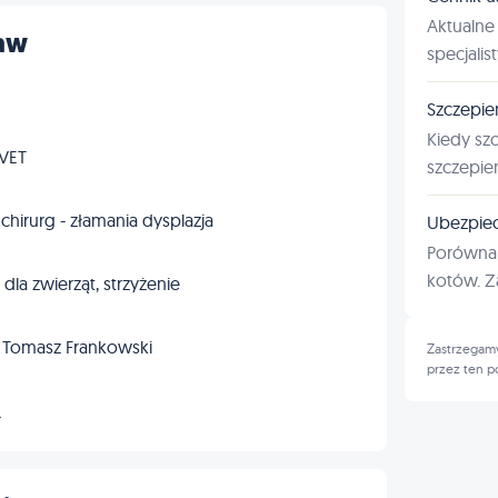
Aktualne 
ław
specjalis
Szczepie
Kiedy sz
tVET
szczepie
 chirurg - złamania dysplazja
Ubezpiec
Porównan
kotów. Za
dla zwierząt, strzyżenie
. Tomasz Frankowski
Zastrzegamy
przez ten p
→