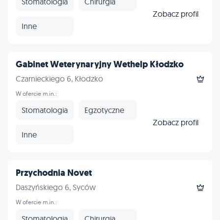
Stomatologia
Chirurgia
Zobacz profil
Inne
Gabinet Weterynaryjny Wethelp Kłodzko
Czarnieckiego 6, Kłodzko
W ofercie m.in.:
Stomatologia
Egzotyczne
Zobacz profil
Inne
Przychodnia Novet
Daszyńskiego 6, Syców
W ofercie m.in.:
Stomatologia
Chirurgia