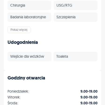
Chirurgia
USG/RTG
Badania laboratoryjne
Szczepienia
Odrobaczanie
Stomatologia
Pokaż więcej
Dermatologia
Endokrynologia
Udogodnienia
Profilaktyka
Inne
Wejście dla wózków
Toaleta
Godziny otwarcia
Poniedziałek:
9.00-19.00
Wtorek:
9.00-19.00
Środa:
9.00-19.00