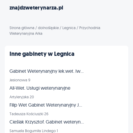
znajdzweterynarza.pl
Strona główna
/
dolnośląskie
/
Legnica
/
Przychodnia
Weterynaryjna Arka
Inne gabinety w Legnica
Gabinet Weterynaryjny lek.wet. Iwona Stolarska
Jesionowa 9
All-Wet. Usługi weterynaryjne
Artyleryjska 20
Filip Wet Gabinet Weterynaryjny Jacek Filipowski
Tadeusza Kościuszki 26
Cieślak Krzysztof. Gabinet weterynaryjny
Samuela Bogumiła Lindego 1