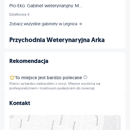
Pro-Eko. Gabinet weterynaryjny. Madejek-Garstka E., Garstka Z.
Działkowa 4
Zobacz wszystkie gabinety w Legnica →
Przychodnia Weterynaryjna Arka
Rekomendacja
To miejsce jest bardzo polecane
Klienci są bardzo zadowoleni z wizyt. Miejsce wyróżnia się
profesjonalizmem i troskliwym podejściem do zwierząt.
Kontakt