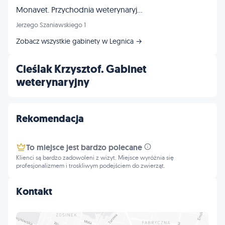
Monavet. Przychodnia weterynaryjna. Mierzwa M., lek. wet.
Jerzego Szaniawskiego 1
Zobacz wszystkie gabinety w Legnica →
Cieślak Krzysztof. Gabinet
weterynaryjny
Rekomendacja
To miejsce jest bardzo polecane
Klienci są bardzo zadowoleni z wizyt. Miejsce wyróżnia się
profesjonalizmem i troskliwym podejściem do zwierząt.
Kontakt