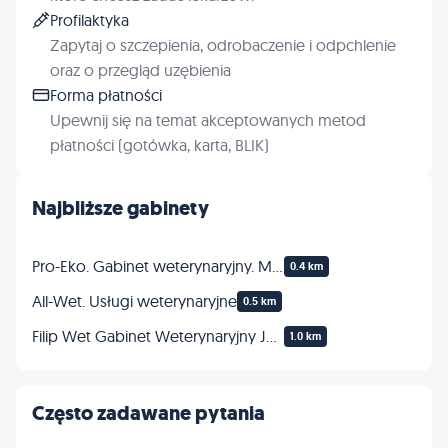
Profilaktyka
Zapytaj o szczepienia, odrobaczenie i odpchlenie
oraz o przegląd uzębienia
Forma płatności
Upewnij się na temat akceptowanych metod
płatności (gotówka, karta, BLIK)
Najbliższe gabinety
Pro-Eko. Gabinet weterynaryjny. Madejek-Garstka E., Garstka Z.
0.4 km
All-Wet. Usługi weterynaryjne
0.5 km
Filip Wet Gabinet Weterynaryjny Jacek Filipowski
1.0 km
Często zadawane pytania