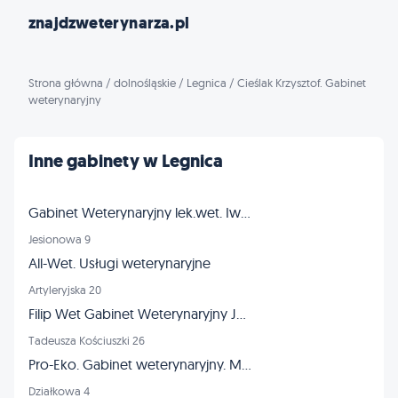
znajdzweterynarza.pl
Strona główna
/
dolnośląskie
/
Legnica
/
Cieślak Krzysztof. Gabinet
weterynaryjny
Inne gabinety w Legnica
Gabinet Weterynaryjny lek.wet. Iwona Stolarska
Jesionowa 9
All-Wet. Usługi weterynaryjne
Artyleryjska 20
Filip Wet Gabinet Weterynaryjny Jacek Filipowski
Tadeusza Kościuszki 26
Pro-Eko. Gabinet weterynaryjny. Madejek-Garstka E., Garstka Z.
Działkowa 4