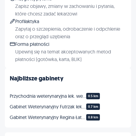
Zapisz objawy, zmiany w zachowaniu i pytania,
które chcesz zadać lekarzowi
Profilaktyka
Zapytaj o szczepienia, odrobaczenie i odpchlenie
oraz o przegląd uzębienia
Forma płatności
Upewnij się na temat akceptowanych metod
płatności (gotówka, karta, BLIK)
Najbliższe gabinety
Przychodnia weterynaryjna lek. wet. Leszek Ostrowski
0.5 km
Gabinet Weterynaryjny Futrzak lek. wet. Magdalena Balbus
0.7 km
Gabinet Weterynaryjny Regina Łatanowska
0.8 km