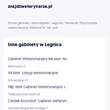
znajdzweterynarza.pl
Strona główna
/
dolnośląskie
/
Legnica
/
Monavet. Przychodnia
weterynaryjna. Mierzwa M., lek. wet.
Inne gabinety w Legnica
Gabinet Weterynaryjny lek.wet. Iwona Stolarska
Jesionowa 9
All-Wet. Usługi weterynaryjne
Artyleryjska 20
Filip Wet Gabinet Weterynaryjny Jacek Filipowski
Tadeusza Kościuszki 26
Cieślak Krzysztof. Gabinet weterynaryjny
Samuela Bogumiła Lindego 1