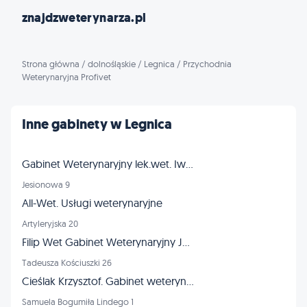
znajdzweterynarza.pl
Strona główna
/
dolnośląskie
/
Legnica
/
Przychodnia
Weterynaryjna Profivet
Inne gabinety w Legnica
Gabinet Weterynaryjny lek.wet. Iwona Stolarska
Jesionowa 9
All-Wet. Usługi weterynaryjne
Artyleryjska 20
Filip Wet Gabinet Weterynaryjny Jacek Filipowski
Tadeusza Kościuszki 26
Cieślak Krzysztof. Gabinet weterynaryjny
Samuela Bogumiła Lindego 1