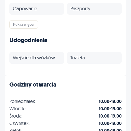
Czipowanie
Paszporty
Szczepienia
Odrobaczanie
Pokaż więcej
Profilaktyka
Inne
Udogodnienia
Wejście dla wózków
Toaleta
Godziny otwarcia
Poniedziałek:
10.00-19.00
Wtorek:
10.00-19.00
Środa:
10.00-19.00
Czwartek:
10.00-19.00
Piątek:
10.00-19.00