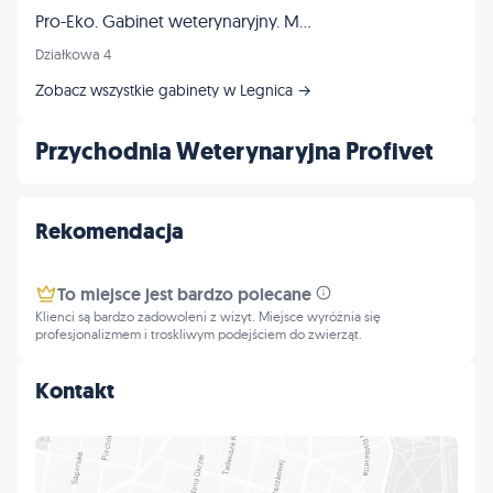
Pro-Eko. Gabinet weterynaryjny. Madejek-Garstka E., Garstka Z.
Działkowa 4
Zobacz wszystkie gabinety w Legnica →
Przychodnia Weterynaryjna Profivet
Rekomendacja
To miejsce jest bardzo polecane
Klienci są bardzo zadowoleni z wizyt. Miejsce wyróżnia się
profesjonalizmem i troskliwym podejściem do zwierząt.
Kontakt