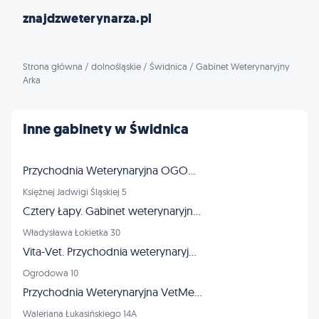
znajdzweterynarza.pl
Strona główna
/
dolnośląskie
/
Świdnica
/
Gabinet Weterynaryjny
Arka
Inne gabinety w Świdnica
Przychodnia Weterynaryjna OGONEK
Księżnej Jadwigi Śląskiej 5
Cztery Łapy. Gabinet weterynaryjny. Pokrzywa M., lek. wet.
Władysława Łokietka 30
Vita-Vet. Przychodnia weterynaryjna. Mikuś W., lek. wet.
Ogrodowa 10
Przychodnia Weterynaryjna VetMedica
Waleriana Łukasińskiego 14A