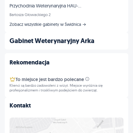
Przychodnia Weterynaryjna HAU-MIAU lek.wet. Iwona Dąbek
Bartosza Głowackiego 2
Zobacz wszystkie gabinety w Świdnica →
Gabinet Weterynaryjny Arka
Rekomendacja
To miejsce jest bardzo polecane
Klienci są bardzo zadowoleni z wizyt. Miejsce wyróżnia się
profesjonalizmem i troskliwym podejściem do zwierząt.
Kontakt