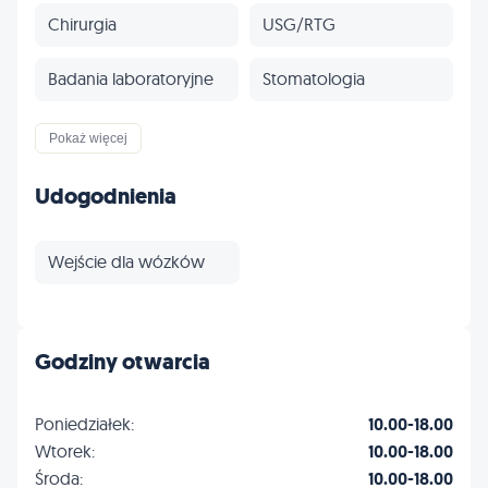
Chirurgia
USG/RTG
Badania laboratoryjne
Stomatologia
Kardiologia
Okulistyka
Pokaż więcej
Wizyty domowe
Egzotyczne
Udogodnienia
Profilaktyka
Inne
Wejście dla wózków
Godziny otwarcia
Poniedziałek:
10.00-18.00
Wtorek:
10.00-18.00
Środa:
10.00-18.00