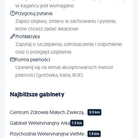
w kagańcu jeśli wymagane.
Przygotuj pytania
Zapisz objawy, zmiany w zachowaniu i pytania,
które chcesz zadać lekarzowi
Profilaktyka
Zapytaj o szczepienia, odrobaczenie i odpchlenie
oraz o przegląd uzębienia
Forma płatności
Upewnij się na temat akceptowanych metod
płatności (gotówka, karta, BLIK)
Najbliższe gabinety
Centrum Zdrowia Małych Zwierząt Bartosz Podczasiak
0.9 km
Gabinet Weterynaryjny Arka
1.3 km
Przychodnia Weterynaryjna VetMedica
1.4 km