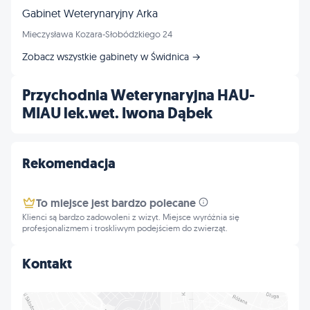
Gabinet Weterynaryjny Arka
Mieczysława Kozara-Słobódzkiego 24
Zobacz wszystkie gabinety w Świdnica →
Przychodnia Weterynaryjna HAU-
MIAU lek.wet. Iwona Dąbek
Rekomendacja
To miejsce jest bardzo polecane
Klienci są bardzo zadowoleni z wizyt. Miejsce wyróżnia się
profesjonalizmem i troskliwym podejściem do zwierząt.
Kontakt