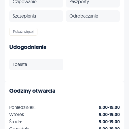
Czipowanie
Paszporty
Szczepienia
Odrobaczanie
Profilaktyka
Inne
Pokaż więcej
Udogodnienia
Toaleta
Godziny otwarcia
Poniedziałek:
9.00-19.00
Wtorek:
9.00-19.00
Środa:
9.00-19.00
Czwartek:
9.00-19.00