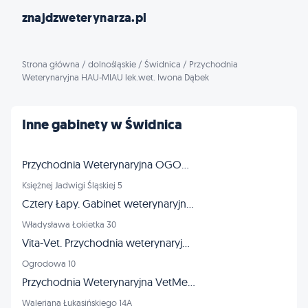
znajdzweterynarza.pl
Strona główna
/
dolnośląskie
/
Świdnica
/
Przychodnia
Weterynaryjna HAU-MIAU lek.wet. Iwona Dąbek
Inne gabinety w Świdnica
Przychodnia Weterynaryjna OGONEK
Księżnej Jadwigi Śląskiej 5
Cztery Łapy. Gabinet weterynaryjny. Pokrzywa M., lek. wet.
Władysława Łokietka 30
Vita-Vet. Przychodnia weterynaryjna. Mikuś W., lek. wet.
Ogrodowa 10
Przychodnia Weterynaryjna VetMedica
Waleriana Łukasińskiego 14A