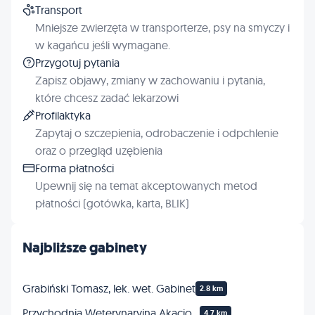
Transport
Mniejsze zwierzęta w transporterze, psy na smyczy i
w kagańcu jeśli wymagane.
Przygotuj pytania
Zapisz objawy, zmiany w zachowaniu i pytania,
które chcesz zadać lekarzowi
Profilaktyka
Zapytaj o szczepienia, odrobaczenie i odpchlenie
oraz o przegląd uzębienia
Forma płatności
Upewnij się na temat akceptowanych metod
płatności (gotówka, karta, BLIK)
Najbliższe gabinety
Grabiński Tomasz, lek. wet. Gabinet
2.8 km
Przychodnia Weterynaryjna Akacjowa lek. wet. Jarosław Kopciał
4.7 km