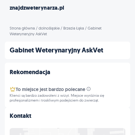
znajdzweterynarza.pl
Strona główna
/
dolnośląskie
/
Brzezia Łąka
/
Gabinet
Weterynaryjny AskVet
Gabinet Weterynaryjny AskVet
Rekomendacja
To miejsce jest bardzo polecane
Klienci są bardzo zadowoleni z wizyt. Miejsce wyróżnia się
profesjonalizmem i troskliwym podejściem do zwierząt.
Kontakt