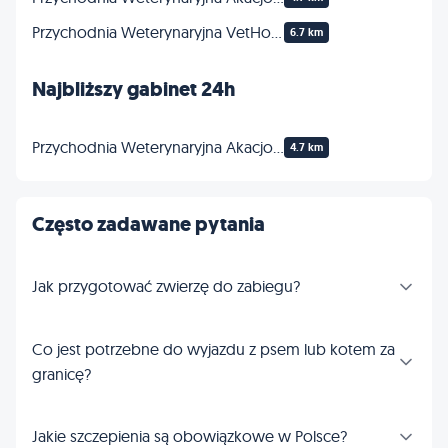
Przychodnia Weterynaryjna VetHome lek.wet. Marta Stępień
6.7 km
Najbliższy gabinet 24h
Przychodnia Weterynaryjna Akacjowa lek. wet. Jarosław Kopciał
4.7 km
Często zadawane pytania
Jak przygotować zwierzę do zabiegu?
Co jest potrzebne do wyjazdu z psem lub kotem za
granicę?
Jakie szczepienia są obowiązkowe w Polsce?