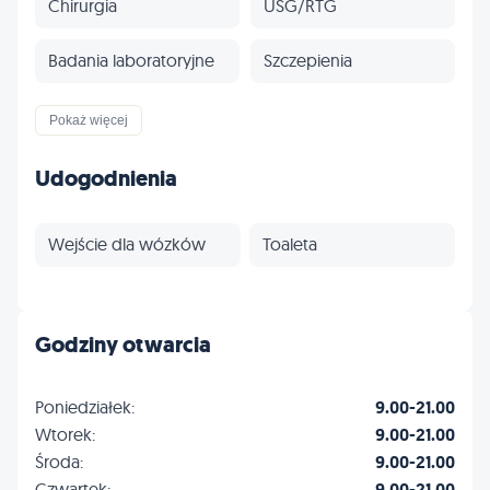
Chirurgia
USG/RTG
Badania laboratoryjne
Szczepienia
Odrobaczanie
Stomatologia
Pokaż więcej
Ortopedia
Kardiologia
Udogodnienia
Dermatologia
Okulistyka
Wejście dla wózków
Toaleta
Endokrynologia
Profilaktyka
Inne
Godziny otwarcia
Poniedziałek:
9.00-21.00
Wtorek:
9.00-21.00
Środa:
9.00-21.00
Czwartek:
9.00-21.00