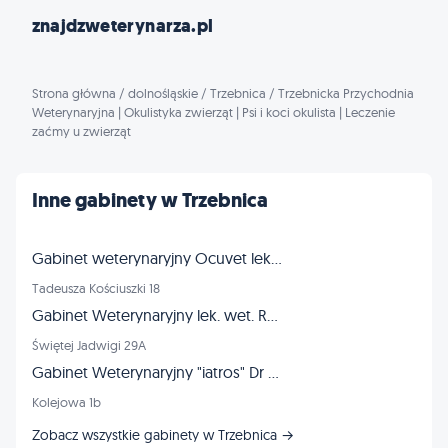
znajdzweterynarza.pl
Strona główna
/
dolnośląskie
/
Trzebnica
/
Trzebnicka Przychodnia
Weterynaryjna | Okulistyka zwierząt | Psi i koci okulista | Leczenie
zaćmy u zwierząt
Inne gabinety w Trzebnica
Gabinet weterynaryjny Ocuvet lek.wet. Anna Cisło-Sankowska | Psi i koci okulista | Okulistyka zwierząt
Tadeusza Kościuszki 18
Gabinet Weterynaryjny lek. wet. Rubaszewski Bogusław
Świętej Jadwigi 29A
Gabinet Weterynaryjny "iatros" Dr n. wet. Agnieszka Lachowicz-Wolak
Kolejowa 1b
Zobacz wszystkie gabinety w Trzebnica →