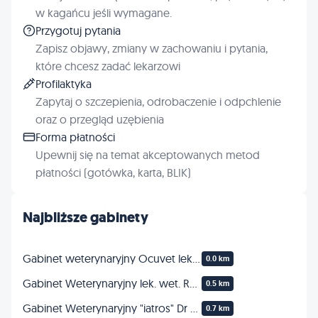
w kagańcu jeśli wymagane.
Przygotuj pytania
Zapisz objawy, zmiany w zachowaniu i pytania,
które chcesz zadać lekarzowi
Profilaktyka
Zapytaj o szczepienia, odrobaczenie i odpchlenie
oraz o przegląd uzębienia
Forma płatności
Upewnij się na temat akceptowanych metod
płatności (gotówka, karta, BLIK)
Najbliższe gabinety
Gabinet weterynaryjny Ocuvet lek.wet. Anna Cisło-Sankowska | Psi i koci okulista | Okulistyka zwierząt
0.0 km
Gabinet Weterynaryjny lek. wet. Rubaszewski Bogusław
0.5 km
Gabinet Weterynaryjny "iatros" Dr n. wet. Agnieszka Lachowicz-Wolak
0.7 km