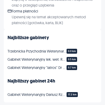
oraz o przegląd uzębienia
Forma płatności
Upewnij się na temat akceptowanych metod
płatności (gotówka, karta, BLIK)
Najbliższe gabinety
Trzebnicka Przychodnia Weterynaryjna | Okulistyka zwierząt | Psi i koci okulista | Leczenie zaćmy u zwierząt
0.0 km
Gabinet Weterynaryjny lek. wet. Rubaszewski Bogusław
0.5 km
Gabinet Weterynaryjny "iatros" Dr n. wet. Agnieszka Lachowicz-Wolak
0.7 km
Najbliższy gabinet 24h
Gabinet Weterynaryjny Dariusz Rzepka Weterynarz Zakrzów Wrocław
17.2 km