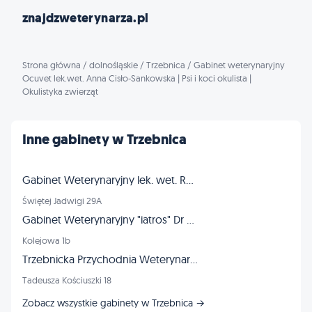
znajdzweterynarza.pl
Strona główna
/
dolnośląskie
/
Trzebnica
/
Gabinet weterynaryjny
Ocuvet lek.wet. Anna Cisło-Sankowska | Psi i koci okulista |
Okulistyka zwierząt
Inne gabinety w Trzebnica
Gabinet Weterynaryjny lek. wet. Rubaszewski Bogusław
Świętej Jadwigi 29A
Gabinet Weterynaryjny "iatros" Dr n. wet. Agnieszka Lachowicz-Wolak
Kolejowa 1b
Trzebnicka Przychodnia Weterynaryjna | Okulistyka zwierząt | Psi i koci okulista | Leczenie zaćmy u zwierząt
Tadeusza Kościuszki 18
Zobacz wszystkie gabinety w Trzebnica →