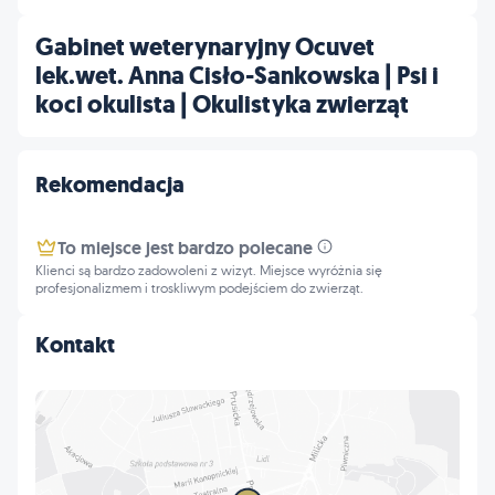
Gabinet weterynaryjny Ocuvet
lek.wet. Anna Cisło-Sankowska | Psi i
koci okulista | Okulistyka zwierząt
Rekomendacja
To miejsce jest bardzo polecane
Klienci są bardzo zadowoleni z wizyt. Miejsce wyróżnia się
profesjonalizmem i troskliwym podejściem do zwierząt.
Kontakt