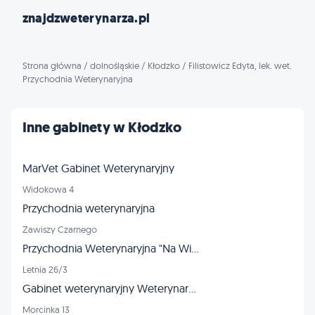
znajdzweterynarza.pl
Strona główna
/
dolnośląskie
/
Kłodzko
/
Filistowicz Edyta, lek. wet.
Przychodnia Weterynaryjna
Inne gabinety w Kłodzko
MarVet Gabinet Weterynaryjny
Widokowa 4
Przychodnia weterynaryjna
Zawiszy Czarnego
Przychodnia Weterynaryjna "Na Wiosennej"
Letnia 26/3
Gabinet weterynaryjny Weterynarz Weterynaria Kłodzko
Morcinka 13