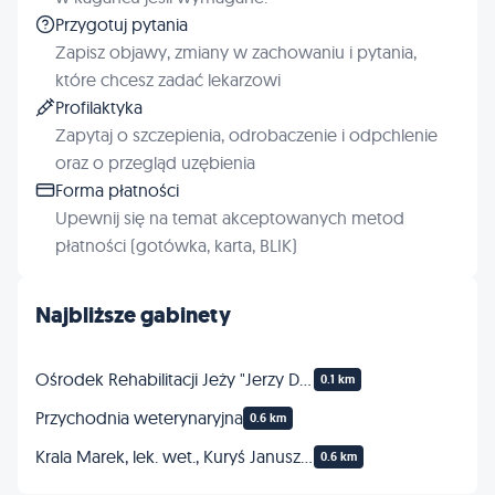
Przygotuj pytania
Zapisz objawy, zmiany w zachowaniu i pytania,
które chcesz zadać lekarzowi
Profilaktyka
Zapytaj o szczepienia, odrobaczenie i odpchlenie
oraz o przegląd uzębienia
Forma płatności
Upewnij się na temat akceptowanych metod
płatności (gotówka, karta, BLIK)
Najbliższe gabinety
Ośrodek Rehabilitacji Jeży "Jerzy Dla Jeży" w Kłodzku
0.1 km
Przychodnia weterynaryjna
0.6 km
Krala Marek, lek. wet., Kuryś Janusz, lek. wet. Gabinet weterynaryjny s.c.
0.6 km