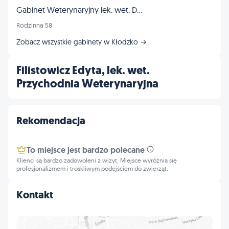
Gabinet Weterynaryjny lek. wet. Dariusz Jaroszewski, specj. chorób psów i kotów
Rodzinna 58
Zobacz wszystkie gabinety w Kłodzko →
Filistowicz Edyta, lek. wet.
Przychodnia Weterynaryjna
Rekomendacja
To miejsce jest bardzo polecane
Klienci są bardzo zadowoleni z wizyt. Miejsce wyróżnia się
profesjonalizmem i troskliwym podejściem do zwierząt.
Kontakt