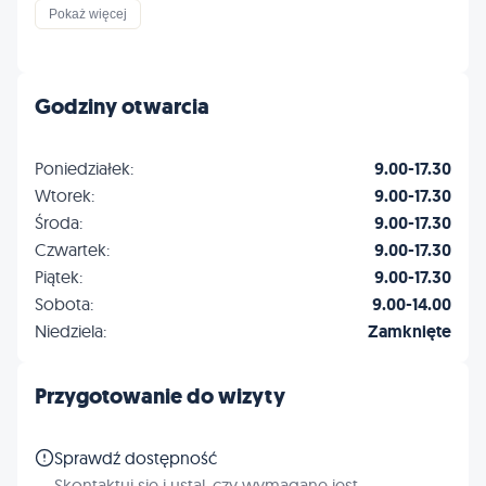
Dermatologia
Okulistyka
Pokaż więcej
Profilaktyka
Inne
Godziny otwarcia
Poniedziałek:
9.00-17.30
Wtorek:
9.00-17.30
Środa:
9.00-17.30
Czwartek:
9.00-17.30
Piątek:
9.00-17.30
Sobota:
9.00-14.00
Niedziela:
Zamknięte
Przygotowanie do wizyty
Sprawdź dostępność
Skontaktuj się i ustal, czy wymagane jest