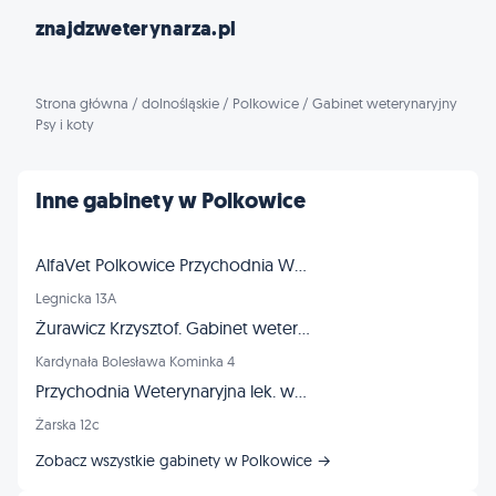
znajdzweterynarza.pl
Strona główna
/
dolnośląskie
/
Polkowice
/
Gabinet weterynaryjny
Psy i koty
Inne gabinety w Polkowice
AlfaVet Polkowice Przychodnia Weterynaryjna
Legnicka 13A
Żurawicz Krzysztof. Gabinet weterynaryjny
Kardynała Bolesława Kominka 4
Przychodnia Weterynaryjna lek. wet. Edyta Bieńko
Żarska 12c
Zobacz wszystkie gabinety w Polkowice →