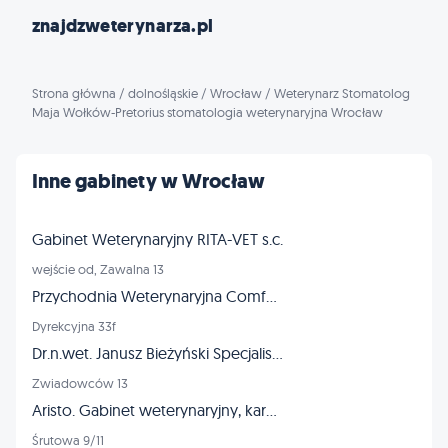
znajdzweterynarza.pl
Strona główna
/
dolnośląskie
/
Wrocław
/
Weterynarz Stomatolog
Maja Wołków-Pretorius stomatologia weterynaryjna Wrocław
Inne gabinety w Wrocław
Gabinet Weterynaryjny RITA-VET s.c.
wejście od, Zawalna 13
Przychodnia Weterynaryjna ComfortVET
Dyrekcyjna 33f
Dr.n.wet. Janusz Bieżyński Specjalista chirurg - złamania dysplazja
Zwiadowców 13
Aristo. Gabinet weterynaryjny, karmy dla zwierząt, strzyżenie
Śrutowa 9/11