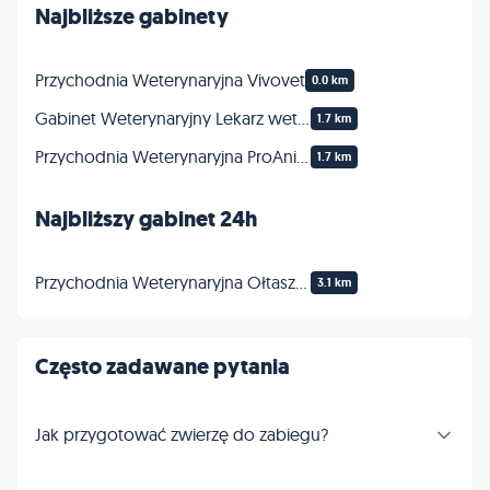
Najbliższe gabinety
Przychodnia Weterynaryjna Vivovet
0.0 km
Gabinet Weterynaryjny Lekarz weterynarii VikiVet
1.7 km
Przychodnia Weterynaryjna ProAnimal lek. wet. Marta Zimna
1.7 km
Najbliższy gabinet 24h
Przychodnia Weterynaryjna Ołtaszyńska. Pogotowie weterynaryjne 24h WROCŁAW | ORTOPEDIA ARTROSKOPIA ENDOSKOPIA WETERYNARYJNA
3.1 km
Często zadawane pytania
Jak przygotować zwierzę do zabiegu?