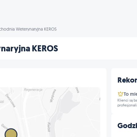
ychodnia Weterynaryjna KEROS
ynaryjna KEROS
Reko
To mi
Klienci są 
profesjonal
Godzi