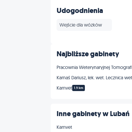
Paszporty
Udogodnienia
Stomatologia
Wejście dla wózków
Onkologia
Dermatologia
Najbliższe gabinety
Neurologia
Pracownia Weterynaryjnej Tomogra
Karnaś Dariusz, lek. wet. Lecznica we
Inne
Karnvet
1.9 km
Inne gabinety w Lubań
Karnvet