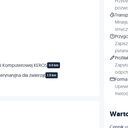
Przyby
Szczepienia
pozwol
Transp
Ortopedia
Mniejs
smyczy
Kardiologia
Przygo
Zapisz
Okulistyka
pytani
Profil
Profilaktyka
Zapyta
fii Komputerowej KEROS
0.0 km
odpchl
terynaryjna dla zwierząt
1.9 km
Forma 
Upewn
metod 
Warto
Cennik u