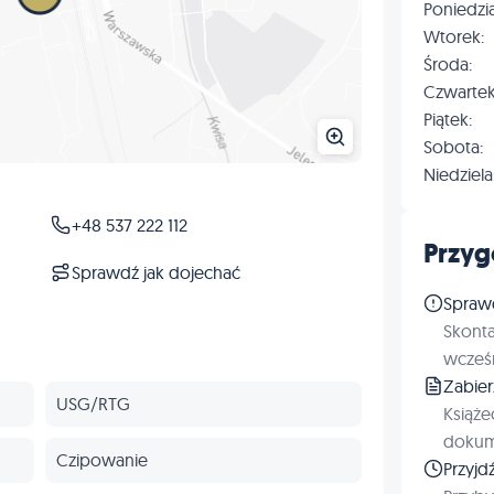
Poniedzia
Wtorek:
Środa:
Czwartek
Piątek:
Sobota:
Niedziela
+48 537 222 112
Przyg
Sprawdź jak dojechać
Spraw
Skonta
wcześn
Zabie
USG/RTG
Książe
dokum
Czipowanie
Przyjd