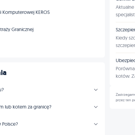
Aktualne 
fii Komputerowej KEROS
specjalis
traży Granicznej
Szczepie
Kiedy sz
szczepie
Ubezpiec
Porównan
ia
kotów. Za
u?
Zastrzegamy
przez ten p
m lub kotem za granicę?
 Polsce?