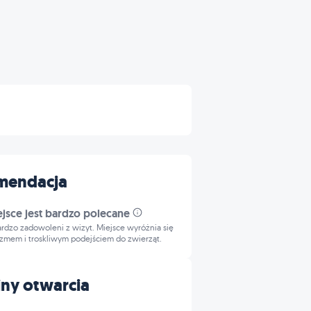
mendacja
ejsce jest bardzo polecane
bardzo zadowoleni z wizyt. Miejsce wyróżnia się
izmem i troskliwym podejściem do zwierząt.
ny otwarcia