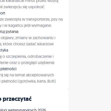
cie kilkanaście minut przed wizytą
i zwierzęciu się uspokoić
ort
ze zwierzęta w transporterze, psy na
 i w kagańcu jeśli wymagane.
tuj pytania
 objawy, zmiany w zachowaniu i
a, które chcesz zadać lekarzowi
aktyka
j o szczepienia, odrobaczenie i
enie oraz o przegląd uzębienia
płatności
ij się na temat akceptowanych
płatności (gotówka, karta, BLIK)
 przeczytać
sług weterynaryjnych 2026