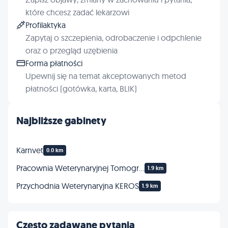
które chcesz zadać lekarzowi
Profilaktyka
Zapytaj o szczepienia, odrobaczenie i odpchlenie
oraz o przegląd uzębienia
Forma płatności
Upewnij się na temat akceptowanych metod
płatności (gotówka, karta, BLIK)
Najbliższe gabinety
Karnvet
0.0 km
Pracownia Weterynaryjnej Tomografii Komputerowej KEROS
1.9 km
Przychodnia Weterynaryjna KEROS
1.9 km
Często zadawane pytania