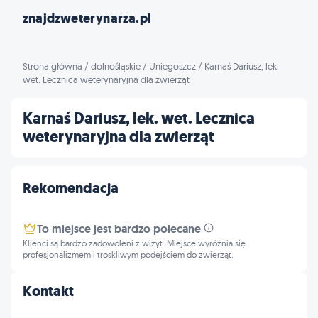
znajdzweterynarza.pl
Strona główna
/
dolnośląskie
/
Uniegoszcz
/
Karnaś Dariusz, lek.
wet. Lecznica weterynaryjna dla zwierząt
Karnaś Dariusz, lek. wet. Lecznica
weterynaryjna dla zwierząt
Rekomendacja
To miejsce jest bardzo polecane
Klienci są bardzo zadowoleni z wizyt. Miejsce wyróżnia się
profesjonalizmem i troskliwym podejściem do zwierząt.
Kontakt