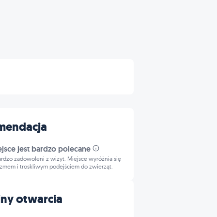
mendacja
ejsce jest bardzo polecane
bardzo zadowoleni z wizyt. Miejsce wyróżnia się
izmem i troskliwym podejściem do zwierząt.
ny otwarcia