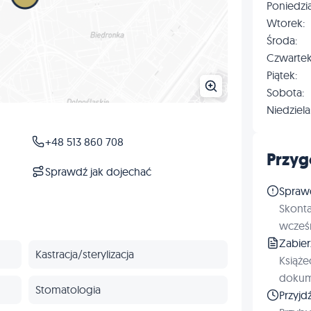
Poniedzia
Wtorek:
Środa:
Czwartek
Piątek:
Sobota:
Niedziela
+48 513 860 708
Przyg
Sprawdź jak dojechać
Spraw
Skonta
wcześn
Zabie
Kastracja/sterylizacja
Książe
dokum
Stomatologia
Przyjd