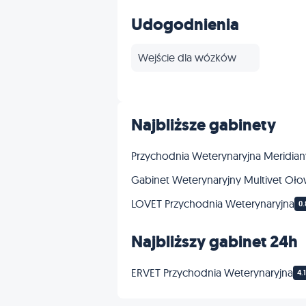
Ortopedia
Udogodnienia
Dermatologia
Wejście dla wózków
Grooming
Inne
Najbliższe gabinety
Przychodnia Weterynaryjna Meridian
Gabinet Weterynaryjny Multivet Oło
LOVET Przychodnia Weterynaryjna
0.
Najbliższy gabinet 24h
ERVET Przychodnia Weterynaryjna
4.