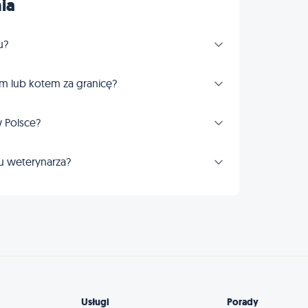
ia
u?
m lub kotem za granicę?
 Polsce?
u weterynarza?
Usługi
Porady