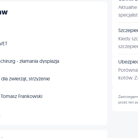
Aktualne 
ław
specjalis
Szczepie
Kiedy sz
tVET
szczepie
 chirurg - złamania dysplazja
Ubezpiec
Porównan
kotów. Za
dla zwierząt, strzyżenie
. Tomasz Frankowski
Zastrzegamy
przez ten p
→