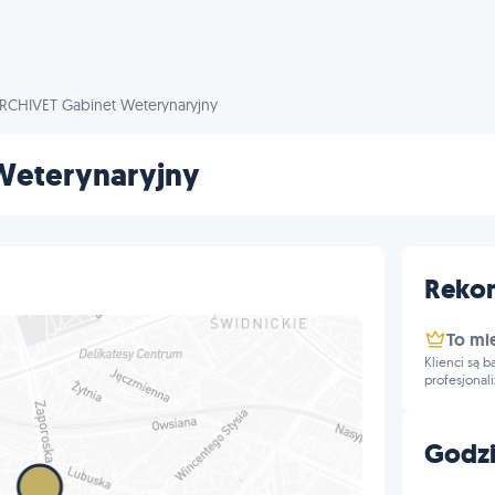
RCHIVET Gabinet Weterynaryjny
Weterynaryjny
Reko
To mi
Klienci są 
profesjonal
Godzi