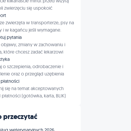
cie kilkanaście minut przed wizytą
i zwierzęciu się uspokoić
ort
ze zwierzęta w transporterze, psy na
 i w kagańcu jeśli wymagane.
tuj pytania
 objawy, zmiany w zachowaniu i
a, które chcesz zadać lekarzowi
aktyka
j o szczepienia, odrobaczenie i
enie oraz o przegląd uzębienia
płatności
ij się na temat akceptowanych
płatności (gotówka, karta, BLIK)
 przeczytać
sług weterynaryjnych 2026