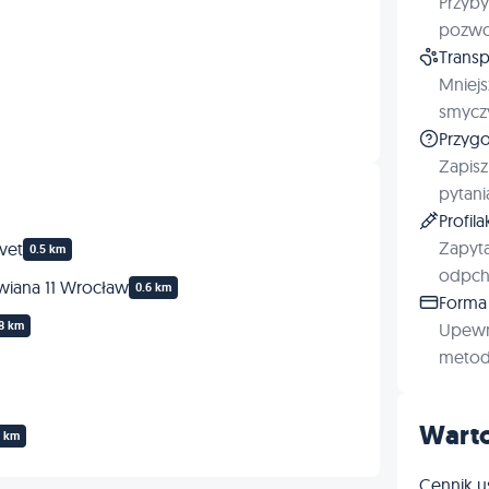
Przyby
Onkologia
pozwol
Transp
Endokrynologia
Mniejs
smyczy
Profilaktyka
Przygo
Zapisz
pytani
Profil
Zapyta
vet
0.5 km
odpchl
wiana 11 Wrocław
0.6 km
Forma 
8 km
Upewn
metod 
Warto
1 km
Cennik u