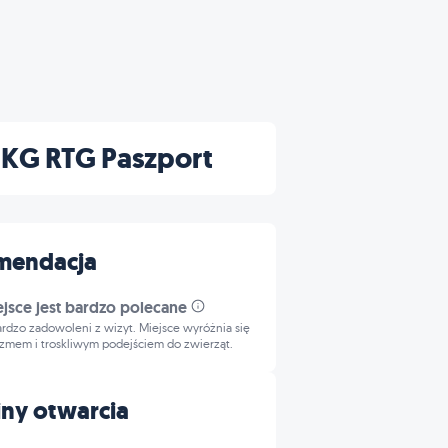
EKG RTG Paszport
mendacja
ejsce jest bardzo polecane
bardzo zadowoleni z wizyt. Miejsce wyróżnia się
izmem i troskliwym podejściem do zwierząt.
ny otwarcia