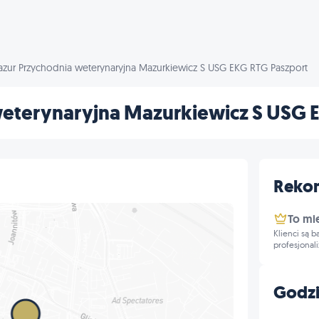
azur Przychodnia weterynaryjna Mazurkiewicz S USG EKG RTG Paszport
weterynaryjna Mazurkiewicz S USG 
Reko
To mi
Klienci są 
profesjonal
Godzi