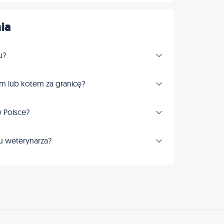
ia
u?
m lub kotem za granicę?
 Polsce?
u weterynarza?