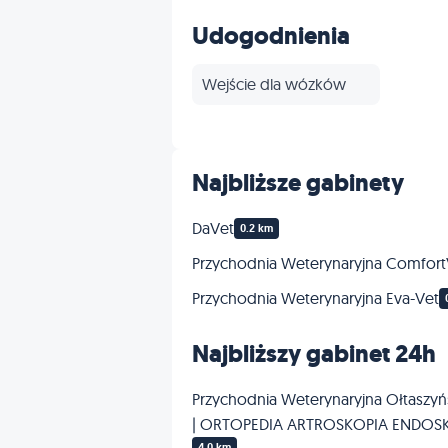
Grooming
Udogodnienia
Inne
Wejście dla wózków
Najbliższe gabinety
DaVet
0.2 km
Przychodnia Weterynaryjna Comfor
Przychodnia Weterynaryjna Eva-Vet
Najbliższy gabinet 24h
Przychodnia Weterynaryjna Ołtasz
| ORTOPEDIA ARTROSKOPIA ENDOS
4.0 km