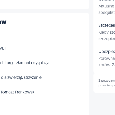
Aktualne 
specjalis
ław
Szczepie
Kiedy sz
szczepie
tVET
Ubezpiec
Porównan
 chirurg - złamania dysplazja
kotów. Za
dla zwierząt, strzyżenie
Zastrzegamy
przez ten p
. Tomasz Frankowski
→