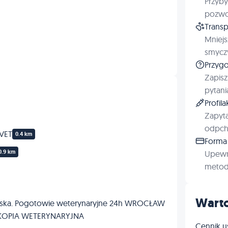
Przyby
Profilaktyka
pozwol
Transp
Mniejs
smyczy
Przygo
Zapisz
pytani
Profil
Zapyta
odpchl
tVET
0.4 km
Forma 
0.9 km
Upewn
metod 
Warto
yńska. Pogotowie weterynaryjne 24h WROCŁAW
KOPIA WETERYNARYJNA
Cennik u