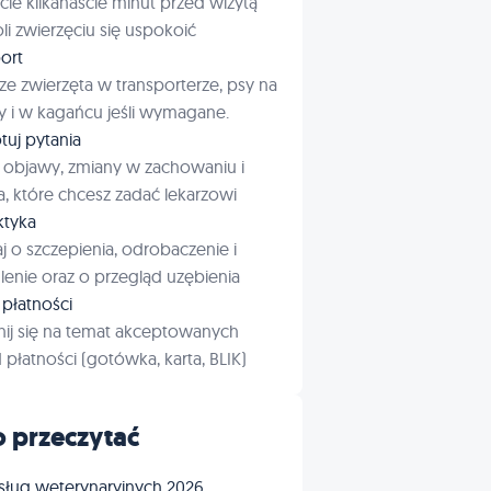
cie kilkanaście minut przed wizytą
i zwierzęciu się uspokoić
ort
ze zwierzęta w transporterze, psy na
 i w kagańcu jeśli wymagane.
tuj pytania
 objawy, zmiany w zachowaniu i
a, które chcesz zadać lekarzowi
aktyka
j o szczepienia, odrobaczenie i
enie oraz o przegląd uzębienia
płatności
ij się na temat akceptowanych
płatności (gotówka, karta, BLIK)
 przeczytać
sług weterynaryjnych 2026