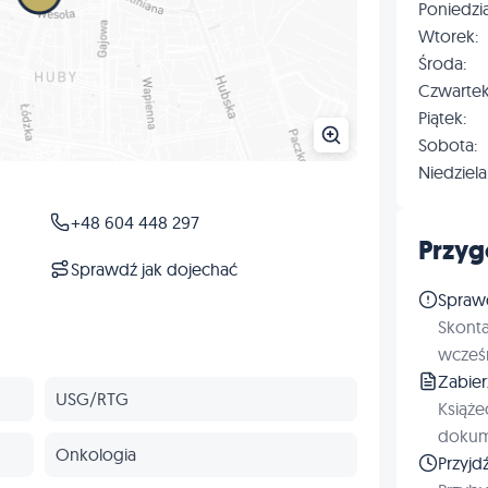
Poniedzia
Wtorek:
Środa:
Czwartek
Piątek:
Sobota:
Niedziela
+48 604 448 297
Przyg
Sprawdź jak dojechać
Spraw
Skonta
wcześn
Zabie
USG/RTG
Książe
dokum
Onkologia
Przyjd