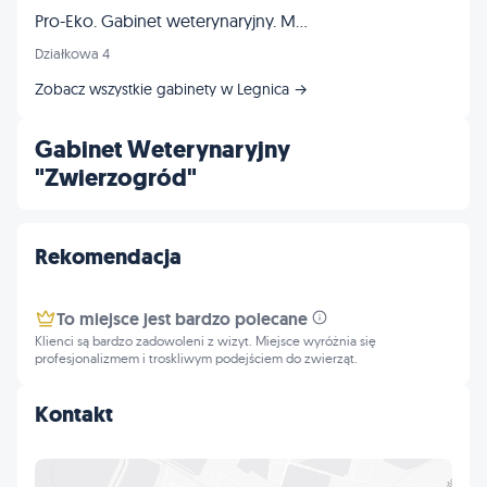
Pro-Eko. Gabinet weterynaryjny. Madejek-Garstka E., Garstka Z.
Działkowa 4
Zobacz wszystkie gabinety w Legnica →
Gabinet Weterynaryjny
"Zwierzogród"
Rekomendacja
To miejsce jest bardzo polecane
Klienci są bardzo zadowoleni z wizyt. Miejsce wyróżnia się
profesjonalizmem i troskliwym podejściem do zwierząt.
Kontakt