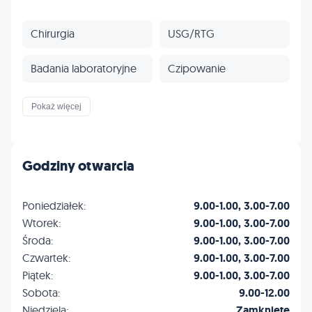
Chirurgia
USG/RTG
Badania laboratoryjne
Czipowanie
Paszporty
Szczepienia
Pokaż więcej
Stomatologia
Kardiologia
Godziny otwarcia
Profilaktyka
Inne
Poniedziałek:
9.00-1.00, 3.00-7.00
Wtorek:
9.00-1.00, 3.00-7.00
Środa:
9.00-1.00, 3.00-7.00
Czwartek:
9.00-1.00, 3.00-7.00
Piątek:
9.00-1.00, 3.00-7.00
Sobota:
9.00-12.00
Niedziela:
Zamknięte