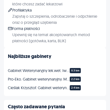
które chcesz zadać lekarzowi
Profilaktyka
Zapytaj o szczepienia, odrobaczenie i odpchlenie
oraz o przegląd uzębienia
Forma płatności
Upewnij się na temat akceptowanych metod
płatności (gotówka, karta, BLIK)
Najbliższe gabinety
Gabinet Weterynaryjny lek.wet. Iwona Stolarska
0.3 km
Pro-Eko. Gabinet weterynaryjny. Madejek-Garstka E., Garstka Z.
2.2 km
Cieślak Krzysztof. Gabinet weterynaryjny
2.4 km
Często zadawane pytania