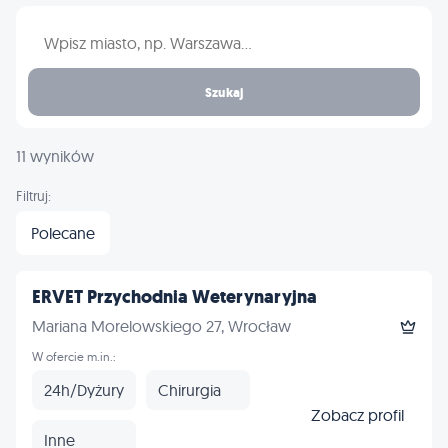
Wpisz nazwę miasta
Szukaj
11 wyników
Filtruj:
Polecane
ERVET Przychodnia Weterynaryjna
Mariana Morelowskiego 27, Wrocław
W ofercie m.in.:
24h/Dyżury
Chirurgia
Zobacz profil
Inne