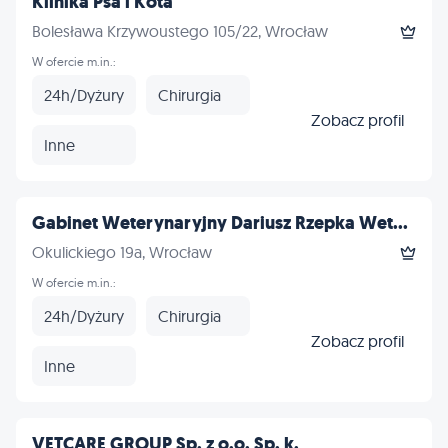
Klinika Psa i Kota
Bolesława Krzywoustego 105/22, Wrocław
W ofercie m.in.:
24h/Dyżury
Chirurgia
Zobacz profil
Inne
Gabinet Weterynaryjny Dariusz Rzepka Wet...
Okulickiego 19a, Wrocław
W ofercie m.in.:
24h/Dyżury
Chirurgia
Zobacz profil
Inne
VETCARE GROUP Sp. z o.o. Sp. k.